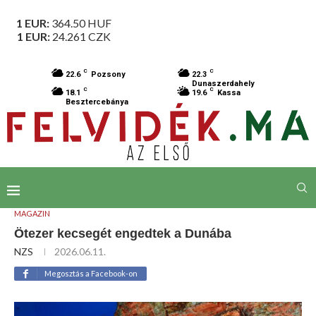
1 EUR:
364.50
HUF
1 EUR:
24.261
CZK
C
C
22.6
Pozsony
22.3
Dunaszerdahely
C
C
18.1
19.6
Kassa
Besztercebánya
MAGAZIN
Ötezer kecsegét engedtek a Dunába
NZS
2026.06.11.
Megosztás a Facebook-on