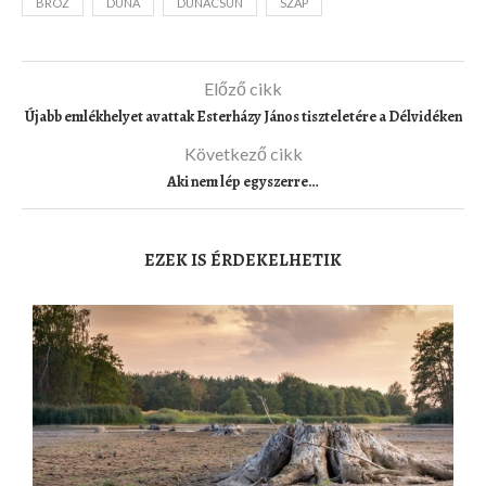
BROZ
DUNA
DUNACSÚN
SZAP
Előző cikk
Újabb emlékhelyet avattak Esterházy János tiszteletére a Délvidéken
Következő cikk
Aki nem lép egyszerre…
EZEK IS ÉRDEKELHETIK