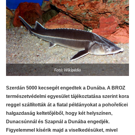
Fotó: Wikipédia
Szerdán 5000 kecsegét engedtek a Dunába. A BROZ
természetvédelmi egyesület tájékoztatása szerint kora
reggel szállították át a fiatal példányokat a pohořelícei
halgazdaság keltetőjéből, hogy két helyszínen,
Dunacsúnnál és Szapnál a Dunába engedjék.
Figyelemmel kísérik majd a viselkedésüket, mivel