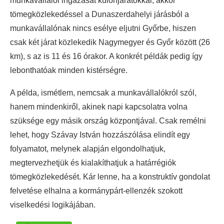
munkavállalói ingázását különjáratokkal, akkor
tömegközlekedéssel a Dunaszerdahelyi járásból a
munkavállalónak nincs esélye eljutni Győrbe, hiszen
csak két járat közlekedik Nagymegyer és Győr között (26
km), s az is 11 és 16 órakor. A konkrét példák pedig így
lebonthatóak minden kistérségre.
A példa, ismétlem, nemcsak a munkavállalókról szól,
hanem mindenkiről, akinek napi kapcsolatra volna
szüksége egy másik ország központjával. Csak remélni
lehet, hogy Szávay István hozzászólása elindít egy
folyamatot, melynek alapján elgondolhatjuk,
megtervezhetjük és kialakíthatjuk a határrégiók
tömegközlekedését. Kár lenne, ha a konstruktív gondolat
felvetése elhalna a kormánypárt-ellenzék szokott
viselkedési logikájában.