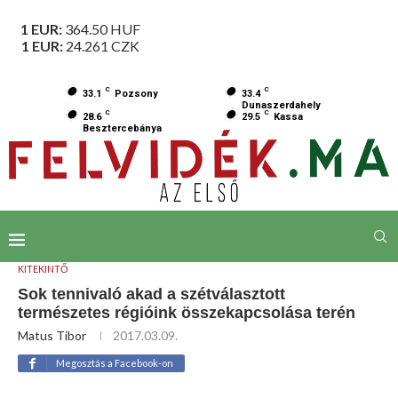
1 EUR:
364.50
HUF
1 EUR:
24.261
CZK
C
C
33.1
Pozsony
33.4
Dunaszerdahely
C
C
28.6
29.5
Kassa
Besztercebánya
KITEKINTŐ
Sok tennivaló akad a szétválasztott
természetes régióink összekapcsolása terén
Matus Tibor
2017.03.09.
Megosztás a Facebook-on