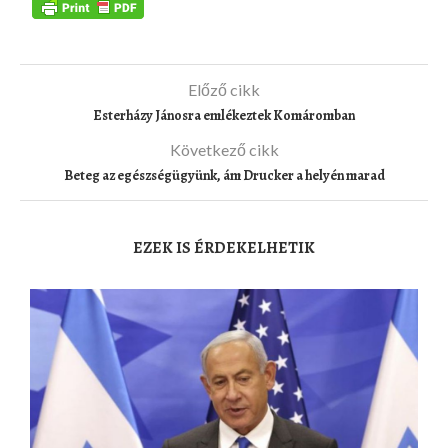
Előző cikk
Esterházy Jánosra emlékeztek Komáromban
Következő cikk
Beteg az egészségügyünk, ám Drucker a helyén marad
EZEK IS ÉRDEKELHETIK