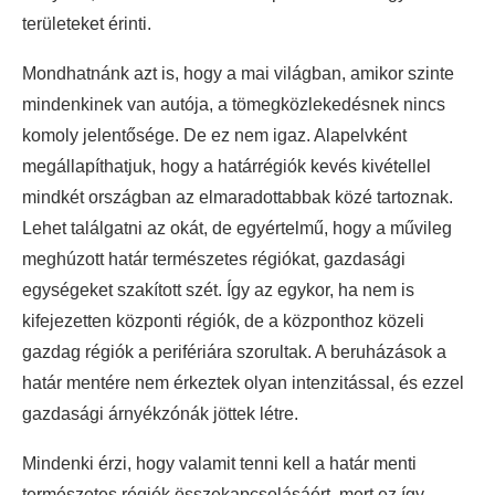
területeket érinti.
Mondhatnánk azt is, hogy a mai világban, amikor szinte
mindenkinek van autója, a tömegközlekedésnek nincs
komoly jelentősége. De ez nem igaz. Alapelvként
megállapíthatjuk, hogy a határrégiók kevés kivétellel
mindkét országban az elmaradottabbak közé tartoznak.
Lehet találgatni az okát, de egyértelmű, hogy a művileg
meghúzott határ természetes régiókat, gazdasági
egységeket szakított szét. Így az egykor, ha nem is
kifejezetten központi régiók, de a központhoz közeli
gazdag régiók a perifériára szorultak. A beruházások a
határ mentére nem érkeztek olyan intenzitással, és ezzel
gazdasági árnyékzónák jöttek létre.
Mindenki érzi, hogy valamit tenni kell a határ menti
természetes régiók összekapcsolásáért, mert ez így