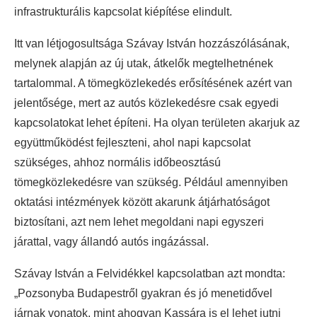
infrastrukturális kapcsolat kiépítése elindult.
Itt van létjogosultsága Szávay István hozzászólásának,
melynek alapján az új utak, átkelők megtelhetnének
tartalommal. A tömegközlekedés erősítésének azért van
jelentősége, mert az autós közlekedésre csak egyedi
kapcsolatokat lehet építeni. Ha olyan területen akarjuk az
együttműködést fejleszteni, ahol napi kapcsolat
szükséges, ahhoz normális időbeosztású
tömegközlekedésre van szükség. Például amennyiben
oktatási intézmények között akarunk átjárhatóságot
biztosítani, azt nem lehet megoldani napi egyszeri
járattal, vagy állandó autós ingázással.
Szávay István a Felvidékkel kapcsolatban azt mondta:
„Pozsonyba Budapestről gyakran és jó menetidővel
járnak vonatok, mint ahogyan Kassára is el lehet jutni