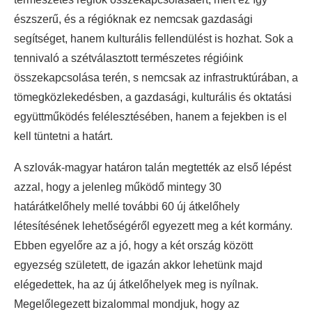
észszerű, és a régióknak ez nemcsak gazdasági
segítséget, hanem kulturális fellendülést is hozhat. Sok a
tennivaló a szétválasztott természetes régióink
összekapcsolása terén, s nemcsak az infrastruktúrában, a
tömegközlekedésben, a gazdasági, kulturális és oktatási
együttműködés felélesztésében, hanem a fejekben is el
kell tüntetni a határt.
A szlovák-magyar határon talán megtették az első lépést
azzal, hogy a jelenleg működő mintegy 30
határátkelőhely mellé további 60 új átkelőhely
létesítésének lehetőségéről egyezett meg a két kormány.
Ebben egyelőre az a jó, hogy a két ország között
egyezség született, de igazán akkor lehetünk majd
elégedettek, ha az új átkelőhelyek meg is nyílnak.
Megelőlegezett bizalommal mondjuk, hogy az