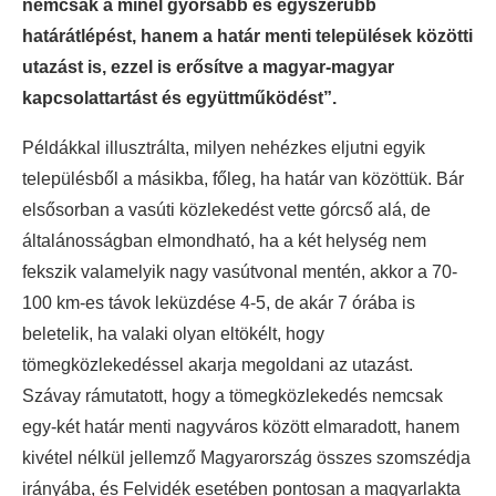
nemcsak a minél gyorsabb és egyszerűbb
határátlépést, hanem a határ menti települések közötti
utazást is, ezzel is erősítve a magyar-magyar
kapcsolattartást és együttműködést”.
Példákkal illusztrálta, milyen nehézkes eljutni egyik
településből a másikba, főleg, ha határ van közöttük. Bár
elsősorban a vasúti közlekedést vette górcső alá, de
általánosságban elmondható, ha a két helység nem
fekszik valamelyik nagy vasútvonal mentén, akkor a 70-
100 km-es távok leküzdése 4-5, de akár 7 órába is
beletelik, ha valaki olyan eltökélt, hogy
tömegközlekedéssel akarja megoldani az utazást.
Szávay rámutatott, hogy a tömegközlekedés nemcsak
egy-két határ menti nagyváros között elmaradott, hanem
kivétel nélkül jellemző Magyarország összes szomszédja
irányába, és Felvidék esetében pontosan a magyarlakta