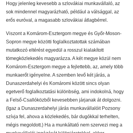
Hogy jelenleg kevesebb a szlovákiai munkavállaló, az
sok mindennel magyarázható, például a válsággal, az
erős euróval, a magasabb szlovákiai átlagbérrel.
Viszont a Komárom-Esztergom megye és Győr-Moson-
Sopron megye közötti foglalkoztatottak számában
mutatkozó eltérést egyedül a rosszul kialakított
tömegközlekedés magyarázza. A két megye közül nem
Komárom-Esztergom megye a fejlettebb, az, amely több
munkaerőt igényelne. A szemben levő két járás, a
Dunaszerdahelyi és Komáromi között sincs olyan
egetverő foglalkoztatási különbség, ami indokolná, hogy
a Felső-Csallóközből kevesebben járjanak át dolgozni.
(Igaz a Dunaszerdahelyi járás munkavállalóit Pozsony
szívja fel, ahova a közlekedés, bár dugókkal terhelten,
mégis megoldott.) Ha a munkáltató nem szervezi meg a