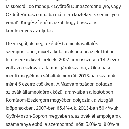
Miskolcról, de mondjuk Győrből Dunaszerdahelyre, vagy
Ózdról Rimaszombatba már nem közlekedik semmilyen
vonat”. Kiegészíteném azzal, hogy busszal is
körülményes az eljutás.
De vizsgáljuk meg a kérdést a munkavállalók
szempontjából, mivel a kutatások adatai az élet többi
területére is kivetíthetőek. 2007-ben összesen 14,2 ezer
volt azon szlovák állampolgárok száma, akik a határ
menti megyékben vállaltak munkát, 2013-ban számuk
már 4,6 ezerre csökkent. A Magyarországon dolgozó
szlovák állampolgárok közül arányaiban a legtöbben
Komárom-Esztergom megyében dolgoztak a vizsgált
időpontokban, 2007-ben 65,4%-uk, 2013-ban 50,4%-uk.
Győr-Moson-Sopron megyében a szlovák állampolgárok
számaránya ebből a szempontból nőtt, 5,0%-ról 9,0%-ra.