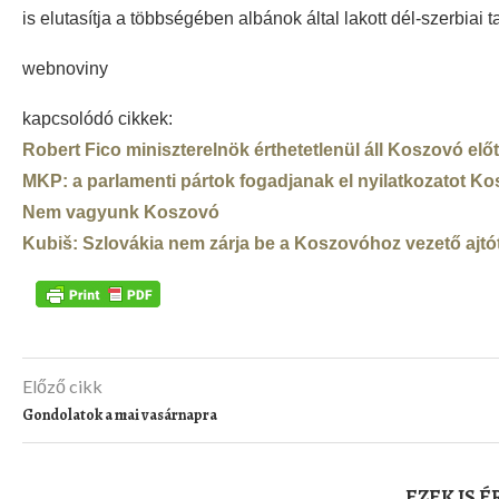
is elutasítja a többségében albánok által lakott dél-szerbiai 
webnoviny
kapcsolódó cikkek:
Robert Fico miniszterelnök érthetetlenül áll Koszovó előt
MKP: a parlamenti pártok fogadjanak el nyilatkozatot Ko
Nem vagyunk Koszovó
Kubiš: Szlovákia nem zárja be a Koszovóhoz vezető ajtó
Előző cikk
Gondolatok a mai vasárnapra
EZEK IS 