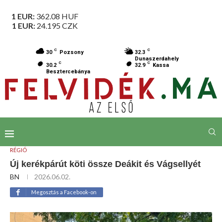
1 EUR:
362.08
HUF
1 EUR:
24.195
CZK
C
C
30
Pozsony
32.3
Dunaszerdahely
C
C
30.2
32.9
Kassa
Besztercebánya
RÉGIÓ
Új kerékpárút köti össze Deákit és Vágsellyét
BN
2026.06.02.
Megosztás a Facebook-on