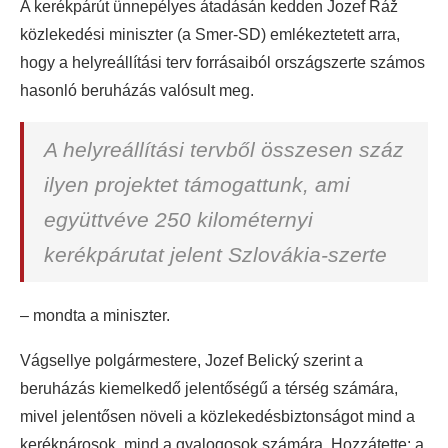
A kerékpárút ünnepélyes átadásán kedden Jozef Ráž
közlekedési miniszter (a Smer-SD) emlékeztetett arra,
hogy a helyreállítási terv forrásaiból országszerte számos
hasonló beruházás valósult meg.
A helyreállítási tervből összesen száz
ilyen projektet támogattunk, ami
együttvéve 250 kilométernyi
kerékpárutat jelent Szlovákia-szerte
– mondta a miniszter.
Vágsellye polgármestere, Jozef Belický szerint a
beruházás kiemelkedő jelentőségű a térség számára,
mivel jelentősen növeli a közlekedésbiztonságot mind a
kerékpárosok, mind a gyalogosok számára. Hozzátette: a