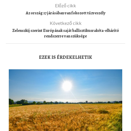
Előző cikk
Az ország 17 járásában van fokozott tűzveszély
Következő cikk
Zelenszkij szerint Európának saját ballisztikusrakéta-elhárító
rendszerre van szüksége
EZEK IS ÉRDEKELHETIK