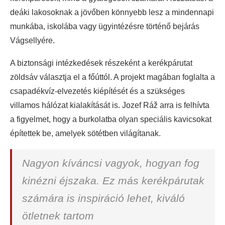
deáki lakosoknak a jövőben könnyebb lesz a mindennapi
munkába, iskolába vagy ügyintézésre történő bejárás
Vágsellyére.
A biztonsági intézkedések részeként a kerékpárutat
zöldsáv választja el a főúttól. A projekt magában foglalta a
csapadékvíz-elvezetés kiépítését és a szükséges
villamos hálózat kialakítását is. Jozef Ráž arra is felhívta
a figyelmet, hogy a burkolatba olyan speciális kavicsokat
építettek be, amelyek sötétben világítanak.
Nagyon kíváncsi vagyok, hogyan fog
kinézni éjszaka. Ez más kerékpárutak
számára is inspiráció lehet, kiváló
ötletnek tartom