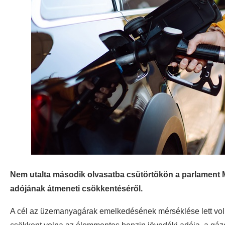
Nem utalta második olvasatba csütörtökön a parlament 
adójának átmeneti csökkentéséről.
A cél az üzemanyagárak emelkedésének mérséklése lett volna.