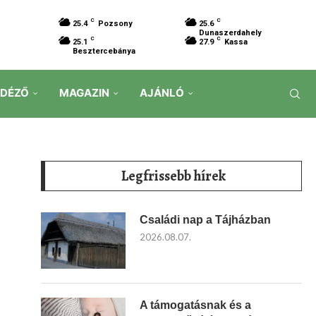
C
C
25.4
Pozsony
25.6
Dunaszerdahely
C
C
25.1
27.9
Kassa
Besztercebánya
IDÉZŐ
MAGAZIN
AJÁNLÓ
Legfrissebb hírek
Családi nap a Tájházban
2026.08.07.
A támogatásnak és a