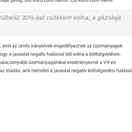
ajé pedig 368 euró/1000 literről 330 euró/1000 literre.
örülbelül 30%-kal csökkent volna, a gázolajé
ak, amit az uniós irányelvek engedélyeznek az üzemanyagok
y a javaslat negatív hatással lett volna a költségvetésre.
legalacsonyabb üzemanyagárakat eredményezné a V4-es
eladás, ami mérsékli a javaslat negatív költségvetési hatásai