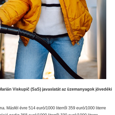
Marián Viskupič (SaS) javaslatát az üzemanyagok jövedéki
 Másfél évre 514 euró/1000 literről 359 euró/1000 literre