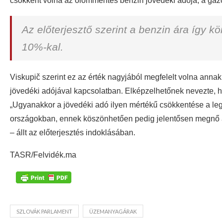
csökkent volna az ólommentes benzin jövedéki adója, a gázol
Az előterjesztő szerint a benzin ára így k
10%-kal.
Viskupič szerint ez az érték nagyjából megfelelt volna ann
jövedéki adójával kapcsolatban. Elképzelhetőnek nevezte, hog
„Ugyanakkor a jövedéki adó ilyen mértékű csökkentése a 
országokban, ennek köszönhetően pedig jelentősen megnő az 
– állt az előterjesztés indoklásában.
TASR/Felvidék.ma
SZLOVÁK PARLAMENT
ÜZEMANYAGÁRAK