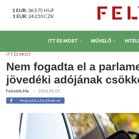
1 EUR:
363.75
HUF
1 EUR:
24.210
CZK
ITT ÉS MOST
MŰVELŐ
HITÉL
ITT ÉS MOST
Nem fogadta el a parla
jövedéki adójának csökk
Felvidék.ma
2026.05.07.
Megosztás a Facebook-on