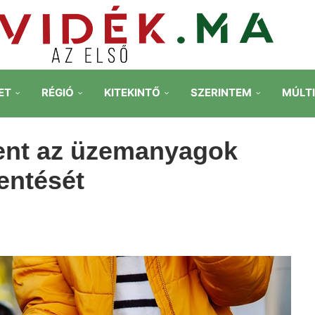
ET
RÉGIÓ
KITEKINTŐ
SZERINTEM
MÚLT
ment az üzemanyagok
entését