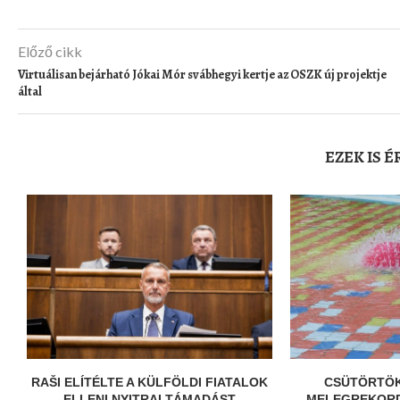
Előző cikk
Virtuálisan bejárható Jókai Mór svábhegyi kertje az OSZK új projektje
által
EZEK IS 
RAŠI ELÍTÉLTE A KÜLFÖLDI FIATALOK
CSÜTÖRTÖK
ELLENI NYITRAI TÁMADÁST
MELEGREKORD