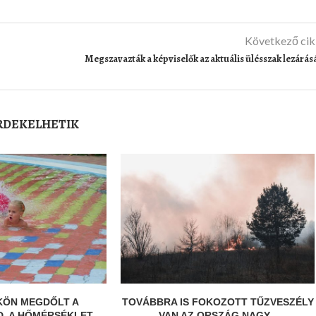
Következő ci
Megszavazták a képviselők az aktuális ülésszak lezárás
ÉRDEKELHETIK
ÖN MEGDŐLT A
TOVÁBBRA IS FOKOZOTT TŰZVESZÉLY
, A HŐMÉRSÉKLET
VAN AZ ORSZÁG NAGY...