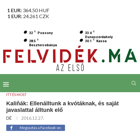
1 EUR:
364.50
HUF
1 EUR:
24.261
CZK
C
C
32
Pozsony
33.4
Dunaszerdahely
C
C
28.5
30.1
Kassa
Besztercebánya
ITT ÉS MOST
Kaliňák: Ellenálltunk a kvótáknak, és saját
javaslattal álltunk elő
DÉ
2016.12.27.
Megosztás a Facebook-on