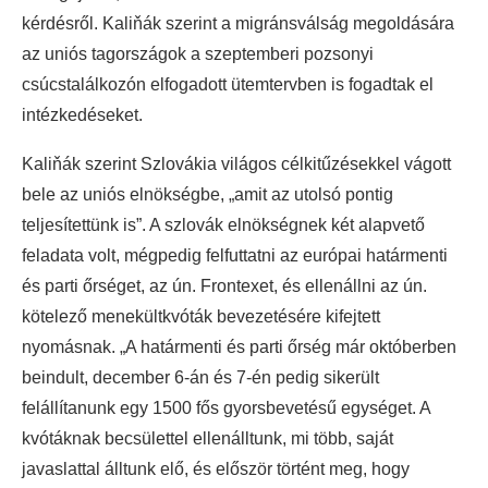
kérdésről. Kaliňák szerint a migránsválság megoldására
az uniós tagországok a szeptemberi pozsonyi
csúcstalálkozón elfogadott ütemtervben is fogadtak el
intézkedéseket.
Kaliňák szerint Szlovákia világos célkitűzésekkel vágott
bele az uniós elnökségbe, „amit az utolsó pontig
teljesítettünk is”. A szlovák elnökségnek két alapvető
feladata volt, mégpedig felfuttatni az európai határmenti
és parti őrséget, az ún. Frontexet, és ellenállni az ún.
kötelező menekültkvóták bevezetésére kifejtett
nyomásnak. „A határmenti és parti őrség már októberben
beindult, december 6-án és 7-én pedig sikerült
felállítanunk egy 1500 fős gyorsbevetésű egységet. A
kvótáknak becsülettel ellenálltunk, mi több, saját
javaslattal álltunk elő, és először történt meg, hogy