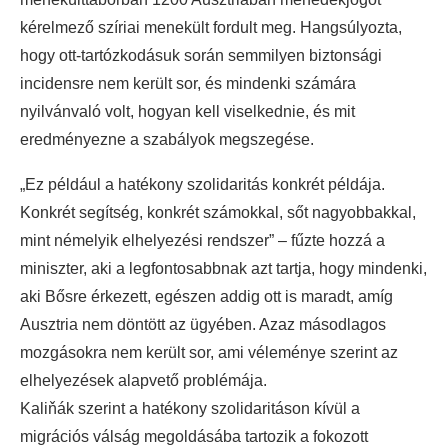
kérelmező szíriai menekült fordult meg. Hangsúlyozta,
hogy ott-tartózkodásuk során semmilyen biztonsági
incidensre nem került sor, és mindenki számára
nyilvánvaló volt, hogyan kell viselkednie, és mit
eredményezne a szabályok megszegése.
„Ez például a hatékony szolidaritás konkrét példája.
Konkrét segítség, konkrét számokkal, sőt nagyobbakkal,
mint némelyik elhelyezési rendszer” – fűzte hozzá a
miniszter, aki a legfontosabbnak azt tartja, hogy mindenki,
aki Bősre érkezett, egészen addig ott is maradt, amíg
Ausztria nem döntött az ügyében. Azaz másodlagos
mozgásokra nem került sor, ami véleménye szerint az
elhelyezések alapvető problémája.
Kaliňák szerint a hatékony szolidaritáson kívül a
migrációs válság megoldásába tartozik a fokozott