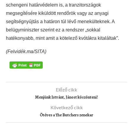
schengeni határvédelem is, a tranzitországok
megsegítésére kiküldött rendőrök vagy az anyagi
segítségnyújtás a határon túl lévő menekülteknek. A
belügyminiszter szerint ez a rendszer „sokkal
hatékonyabb, mint amit a kötelező kvótákra kitaláltak”.
(Felvidék.ma/SITA)
Előző cikk
Menjünk Istvánt, Jánost köszönteni!
Következő cikk
Ötéves a The Butchers zenekar