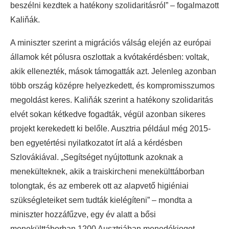
beszélni kezdtek a hatékony szolidaritásról” – fogalmazott
Kaliňák.
A miniszter szerint a migrációs válság elején az európai
államok két pólusra oszlottak a kvótakérdésben: voltak,
akik ellenezték, mások támogatták azt. Jelenleg azonban
több ország középre helyezkedett, és kompromisszumos
megoldást keres. Kaliňák szerint a hatékony szolidaritás
elvét sokan kétkedve fogadták, végül azonban sikeres
projekt kerekedett ki belőle. Ausztria például még 2015-
ben egyetértési nyilatkozatot írt alá a kérdésben
Szlovákiával. „Segítséget nyújtottunk azoknak a
menekülteknek, akik a traiskircheni menekülttáborban
tolongtak, és az emberek ott az alapvető higiéniai
szükségleteiket sem tudták kielégíteni” – mondta a
miniszter hozzáfűzve, egy év alatt a bősi
menekülttáborban 1200 Ausztriában menedékjogot