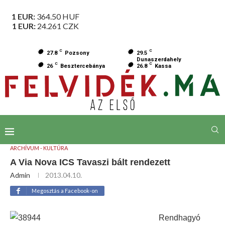
1 EUR:
364.50
HUF
1 EUR:
24.261
CZK
C
C
27.8
Pozsony
29.5
Dunaszerdahely
C
C
26
Besztercebánya
26.8
Kassa
ARCHÍVUM - KULTÚRA
A Via Nova ICS Tavaszi bált rendezett
Admin
2013.04.10.
Megosztás a Facebook-on
Rendhagyó