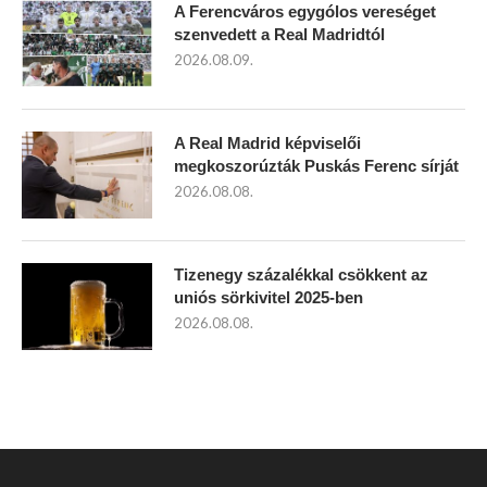
A Ferencváros egygólos vereséget
szenvedett a Real Madridtól
2026.08.09.
A Real Madrid képviselői
megkoszorúzták Puskás Ferenc sírját
2026.08.08.
Tizenegy százalékkal csökkent az
uniós sörkivitel 2025-ben
2026.08.08.