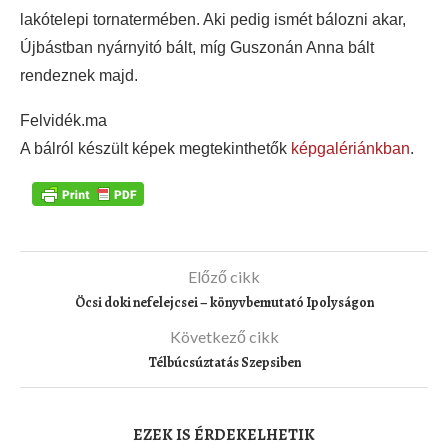
lakótelepi tornatermében. Aki pedig ismét bálozni akar,
Újbástban nyárnyitó bált, míg Guszonán Anna bált
rendeznek majd.
Felvidék.ma
A bálról készült képek megtekinthetők
képgalériánkban
.
Előző cikk
Öcsi doki nefelejcsei – könyvbemutató Ipolyságon
Következő cikk
Télbúcsúztatás Szepsiben
EZEK IS ÉRDEKELHETIK