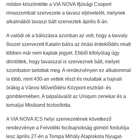
módon köszöntötte a VIA NOVA Ifjúsági Csoport
rimaszombati szervezete a tavasz eljövetelét, melynek
alkalmából tavaszi bált szerveztek április 6-án.
A valódi ok a bálozásra azonban az volt, hogy a tavvaly
ősszel szervezett Katalin bálra az óriási érdeklődés miatt
többen már nem kaptak jegyet. Ebből kifolyólag úgy
döntöttek, hogy tavasszal is szerveznek bált, melyet
szombaton tartottak meg. A rendezvényen ez alkalommal
is több, mint 430-an vettek részt és mulattak a hajnali
órákig a Városi Művelődési Központ esztrád- és
gömbtermében. A talpalávalót az Uniqum zenekar és a
tornaljai Misiband biztosította.
A VIA NOVA ICS helyi szervezetének következő
rendezvénye a Felvidéki focibajnokság gömöri fordulója
lesz április 27-én a Tompa Mihály Alapiskola Nyugat-