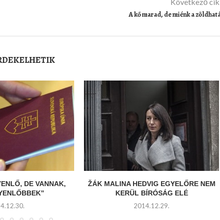
Következő ci
A kő marad, de miénk a zöldhat
ÉRDEKELHETIK
YENLŐ, DE VANNAK,
ŽÁK MALINA HEDVIG EGYELŐRE NEM
GYENLŐBBEK”
KERÜL BÍRÓSÁG ELÉ
4.12.30.
2014.12.29.