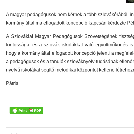
A magyar pedagógusok nem kérnek a több szlovákórából, ink
kormány által ma elfogadott koncepció kapcsán kérdezte P
A Szlovákiai Magyar Pedagógusok Szövetségének tisztségv
fontossága, és a szlovák iskolákkal való együttműködés is 
hogy a kormány által elfogadott koncepció jelenti a megfele
a pedagógusok és a tanulók szlováknyelv-tudásának ellenőrz
nyelvű iskolákat segítő metodikai központot kellene létrehozn
Pátria