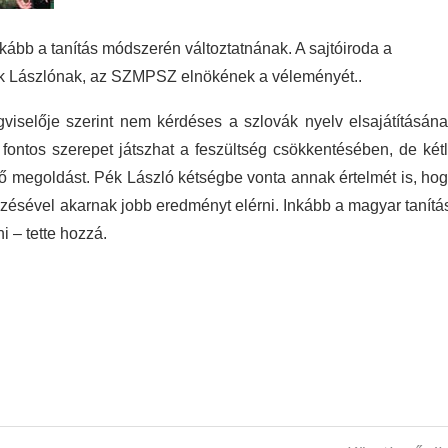
ább a tanítás módszerén változtatnának. A sajtóiroda a
ék Lászlónak, az SZMPSZ elnökének a véleményét..
iselője szerint nem kérdéses a szlovák nyelv elsajátításán
fontos szerepet játszhat a feszültség csökkentésében, de kétl
lő megoldást. Pék László kétségbe vonta annak értelmét is, ho
ésével akarnak jobb eredményt elérni. Inkább a magyar tanítá
i – tette hozzá.