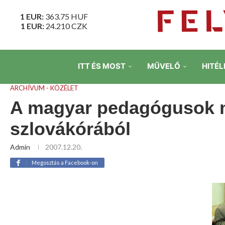
1 EUR:
363.75
HUF
1 EUR:
24.210
CZK
ITT ÉS MOST
MŰVELŐ
HITÉL
ARCHÍVUM - KÖZÉLET
A magyar pedagógusok n
szlovákórából
Admin
2007.12.20.
Megosztás a Facebook-on