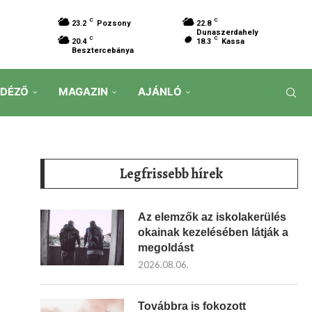
C
C
23.2
Pozsony
22.8
Dunaszerdahely
C
C
20.4
18.3
Kassa
Besztercebánya
IDÉZŐ
MAGAZIN
AJÁNLÓ
Legfrissebb hírek
Az elemzők az iskolakerülés
okainak kezelésében látják a
megoldást
2026.08.06.
Továbbra is fokozott