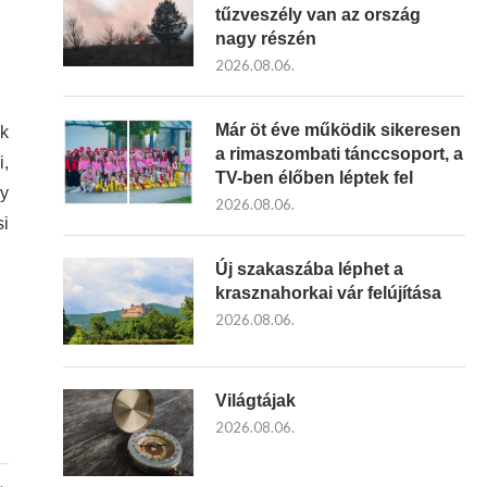
tűzveszély van az ország
nagy részén
2026.08.06.
Már öt éve működik sikeresen
ak
a rimaszombati tánccsoport, a
i,
TV-ben élőben léptek fel
gy
2026.08.06.
si
Új szakaszába léphet a
krasznahorkai vár felújítása
2026.08.06.
Világtájak
2026.08.06.