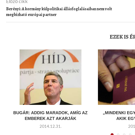
Előző cikk
Berényi: A kormány külpolitikai állásfoglalásaiban nem volt
megbízható európai partner
EZEK IS 
BUGÁR: ADDIG MARADOK, AMÍG AZ
„MINDENKI EG
EMBEREK AZT AKARJÁK
AKIK E
2014.12.31.
201