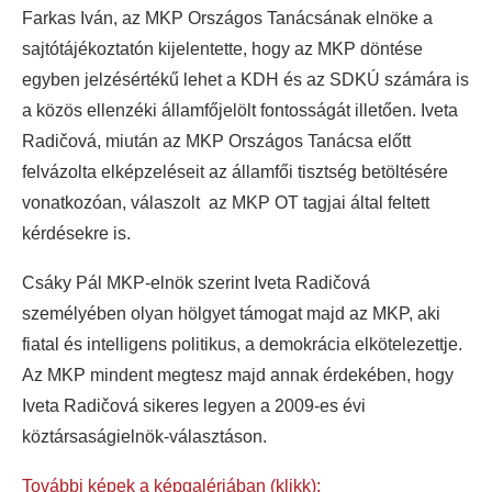
Farkas Iván, az MKP Országos Tanácsának elnöke a
sajtótájékoztatón kijelentette, hogy az MKP döntése
egyben jelzésértékű lehet a KDH és az SDKÚ számára is
a közös ellenzéki államfőjelölt fontosságát illetően. Iveta
Radičová, miután az MKP Országos Tanácsa előtt
felvázolta elképzeléseit az államfői tisztség betöltésére
vonatkozóan, válaszolt az MKP OT tagjai által feltett
kérdésekre is.
Csáky Pál MKP-elnök szerint Iveta Radičová
személyében olyan hölgyet támogat majd az MKP, aki
fiatal és intelligens politikus, a demokrácia elkötelezettje.
Az MKP mindent megtesz majd annak érdekében, hogy
Iveta Radičová sikeres legyen a 2009-es évi
köztársaságielnök-választáson.
További képek a képgalériában (klikk):