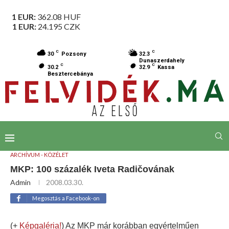
1 EUR:
362.08
HUF
1 EUR:
24.195
CZK
C
C
30
Pozsony
32.3
Dunaszerdahely
C
C
30.2
32.9
Kassa
Besztercebánya
ARCHÍVUM - KÖZÉLET
MKP: 100 százalék Iveta Radičovának
Admin
2008.03.30.
Megosztás a Facebook-on
(+
Képgaléria!
) Az MKP már korábban egyértelműen