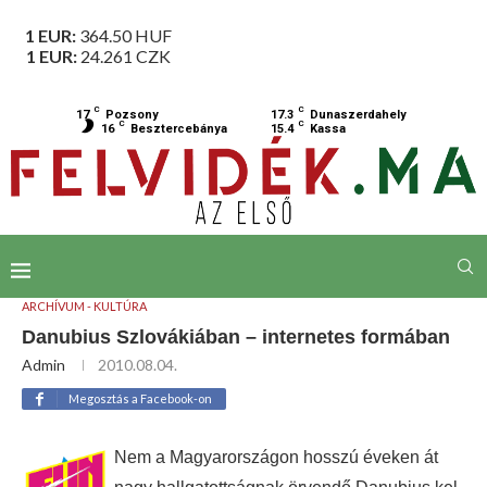
1 EUR:
364.50
HUF
1 EUR:
24.261
CZK
C
C
17
Pozsony
17.3
Dunaszerdahely
C
C
16
Besztercebánya
15.4
Kassa
ARCHÍVUM - KULTÚRA
Danubius Szlovákiában – internetes formában
Admin
2010.08.04.
Megosztás a Facebook-on
Nem a Magyarországon hosszú éveken át