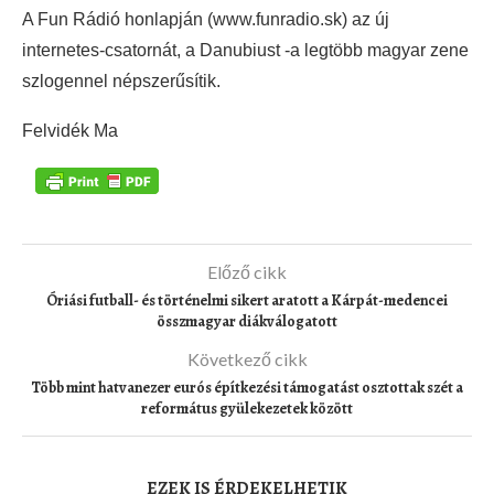
A Fun Rádió honlapján (www.funradio.sk) az új
internetes-csatornát, a Danubiust -a legtöbb magyar zene
szlogennel népszerűsítik.
Felvidék Ma
Előző cikk
Óriási futball- és történelmi sikert aratott a Kárpát-medencei
összmagyar diákválogatott
Következő cikk
Több mint hatvanezer eurós építkezési támogatást osztottak szét a
református gyülekezetek között
EZEK IS ÉRDEKELHETIK