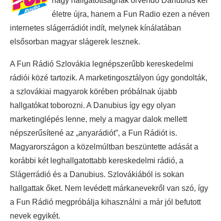
nagy hallgatottságnak örvendő Danubius kel
életre újra, hanem a Fun Radio ezen a néven
internetes slágerrádiót indít, melynek kínálatában
elsősorban magyar slágerek lesznek.
A Fun Rádió Szlovákia legnépszerűbb kereskedelmi
rádiói közé tartozik. A marketingosztályon úgy gondolták,
a szlovákiai magyarok körében próbálnak újabb
hallgatókat toborozni. A Danubius így egy olyan
marketinglépés lenne, mely a magyar dalok mellett
népszerűsítené az „anyarádiót”, a Fun Rádiót is.
Magyarországon a közelmúltban beszüntette adását a
korábbi két leghallgatottabb kereskedelmi rádió, a
Slágerrádió és a Danubius. Szlovákiából is sokan
hallgattak őket. Nem levédett márkanevekről van szó, így
a Fun Rádió megpróbálja kihasználni a már jól befutott
nevek egyikét.