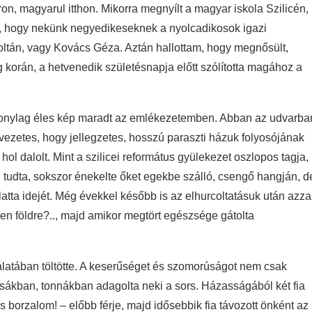
on, magyarul itthon. Mikorra megnyílt a magyar iskola Szilicén,
em, hogy nekünk negyedikeseknek a nyolcadikosok igazi
oltán, vagy Kovács Géza. Aztán hallottam, hogy megnősült,
 korán, a hetvenedik születésnapja előtt szólította magához a
szonylag éles kép maradt az emlékezetemben. Abban az udvarba
 nevezetes, hogy jellegzetes, hosszú paraszti házuk folyosójának
, hol dalolt. Mint a szilicei református gyülekezet oszlopos tagja,
l tudta, sokszor énekelte őket egekbe szálló, csengő hangján, d
latta idejét. Még évekkel később is az elhurcoltatásuk után azza
gen földre?.., majd amikor megtört egészsége gátolta
álatában töltötte. A keserűséget és szomorúságot nem csak
sákban, tonnákban adagolta neki a sors. Házasságából két fia
is borzalom! – előbb férje, majd idősebbik fia távozott önként az