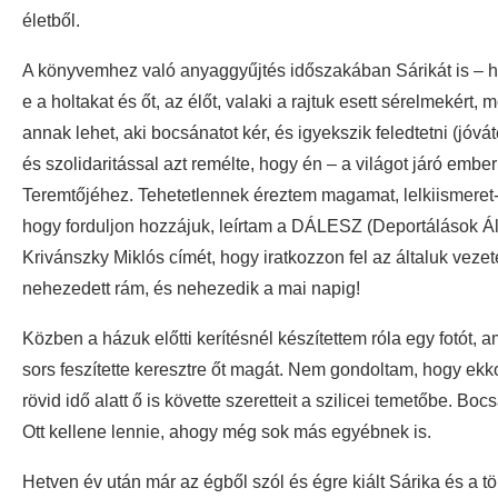
életből.
A könyvemhez való anyaggyűjtés időszakában Sárikát is – h
e a holtakat és őt, az élőt, valaki a rajtuk esett sérelmekért
annak lehet, aki bocsánatot kér, és igyekszik feledtetni (jóvá
és szolidaritással azt remélte, hogy én – a világot járó emb
Teremtőjéhez. Tehetetlennek éreztem magamat, lelkiismeret-
hogy forduljon hozzájuk, leírtam a DÁLESZ (Deportálások Á
Krivánszky Miklós címét, hogy iratkozzon fel az általuk veze
nehezedett rám, és nehezedik a mai napig!
Közben a házuk előtti kerítésnél készítettem róla egy fotót, 
sors feszítette keresztre őt magát. Nem gondoltam, hogy ekkor
rövid idő alatt ő is követte szeretteit a szilicei temetőbe.
Ott kellene lennie, ahogy még sok más egyébnek is.
Hetven év után már az égből szól és égre kiált Sárika és a 