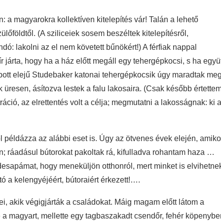
n: a magyarokra kollektíven kitelepítés vár! Talán a lehető
őföldtől. (A sziliceiek sosem beszéltek kitelepítésről,
ndó: lakolni az el nem követett bűnökért!) A férfiak nappal
 járta, hogy ha a ház előtt megáll egy tehergépkocsi, s ha együt
csapott elejű Studebaker katonai tehergépkocsik úgy maradtak me
üresen, ásítozva lestek a falu lakosaira. (Csak később értette
ió, az elrettentés volt a célja; megmutatni a lakosságnak: ki 
 jól példázza az alábbi eset is. Úgy az ötvenes évek elején, amiko
; ráadásul bútorokat pakoltak rá, kifulladva rohantam haza …
desapámat, hogy meneküljön otthonról, mert minket is elvihetne
ó a kelengyéjéért, bútoraiért érkezett!….
ei, akik végigjárták a családokat. Máig magam előtt látom a
rte a magyart, mellette egy tagbaszakadt csendőr, fehér köpenybe