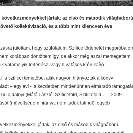
tó következményekkel jártak; az első és második világháború
követő kollektivizáció, és a több mint kilencven éve
zásra jutottam, hogy szülőfalum, Szilice történetét megpróbálo
 nem korábban döntöttem így, de akkor még azzal mentegettem
 valamelyik történész, vagy hivatásos krónikaíró.
i” a szilicei temetőbe, akik nagyon hiányoztak a könyv
ladt – egy év! -, a kezdetben mindenünnen elmaradó támogatá
 160 oldalnyi (Máté László: Sziliceföld, Sziliceföld… – 2009 –
lását (műveltségem hiánya: nem tudok latinul), egyéb
övetkezményekkel jártak; az első és második világháború,
tő kollektivizáció, és a több mint kilencven éve elszenvedett