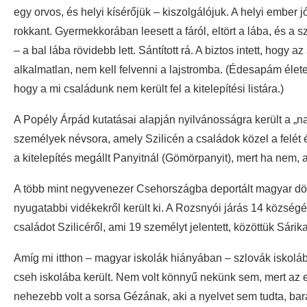
egy orvos, és helyi kísérőjük – kiszolgálójuk. A helyi ember
rokkant. Gyermekkorában leesett a fáról, eltört a lába, és
– a bal lába rövidebb lett. Sántított rá. A biztos intett, hogy
alkalmatlan, nem kell felvenni a lajstromba. (Édesapám éle
hogy a mi családunk nem került fel a kitelepítési listára.)
A Popély Árpád kutatásai alapján nyilvánosságra került a „na
személyek névsora, amely Szilicén a családok közel a felét é
a kitelepítés megállt Panyitnál (Gömörpanyit), mert ha nem, 
A több mint negyvenezer Csehországba deportált magyar dön
nyugatabbi vidékekről került ki. A Rozsnyói járás 14 község
családot Szilicéről, ami 19 személyt jelentett, közöttük Sárik
Amíg mi itthon – magyar iskolák hiányában – szlovák iskolá
cseh iskolába került. Nem volt könnyű nekünk sem, mert az 
nehezebb volt a sorsa Gézának, aki a nyelvet sem tudta, bar