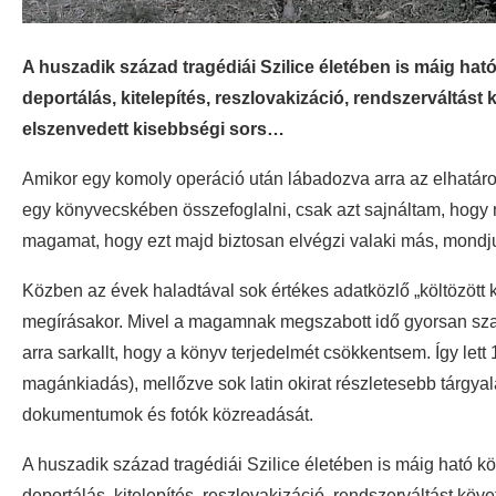
A huszadik század tragédiái Szilice életében is máig ha
deportálás, kitelepítés, reszlovakizáció, rendszerváltást 
elszenvedett kisebbségi sors…
Amikor egy komoly operáció után lábadozva arra az elhatáro
egy könyvecskében összefoglalni, csak azt sajnáltam, hogy
magamat, hogy ezt majd biztosan elvégzi valaki más, mondjuk
Közben az évek haladtával sok értékes adatközlő „költözött k
megírásakor. Mivel a magamnak megszabott idő gyorsan sza
arra sarkallt, hogy a könyv terjedelmét csökkentsem. Így lett
magánkiadás), mellőzve sok latin okirat részletesebb tárgya
dokumentumok és fotók közreadását.
A huszadik század tragédiái Szilice életében is máig ható k
deportálás, kitelepítés, reszlovakizáció, rendszerváltást köve