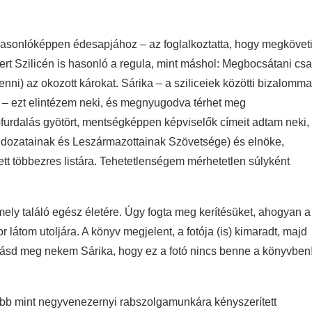
asonlóképpen édesapjához – az foglalkoztatta, hogy megköveti
, mert Szilicén is hasonló a regula, mint máshol: Megbocsátani cs
tenni) az okozott károkat. Sárika – a sziliceiek közötti bizalomma
er – ezt elintézem neki, és megnyugodva térhet meg
furdalás gyötört, mentségképpen képviselők címeit adtam neki,
ldozatainak és Leszármazottainak Szövetsége) és elnöke,
tett többezres listára. Tehetetlenségem mérhetetlen súlyként
amely találó egész életére. Úgy fogta meg kerítésüket, ahogyan a
 látom utoljára. A könyv megjelent, a fotója (is) kimaradt, majd
 Bocsásd meg nekem Sárika, hogy ez a fotó nincs benne a könyvben
több mint negyvenezernyi rabszolgamunkára kényszerített