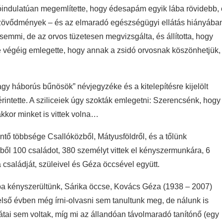
 jóindulatúan megemlítette, hogy édesapám egyik lába rövidebb, 
 a szövődmények – és az elmaradó egészségügyi ellátás hiányába
 az semmi, de az orvos tüzetesen megvizsgálta, és állította, hogy
te végéig emlegette, hogy annak a zsidó orvosnak köszönhetjük,
gy háborús bűnösök” névjegyzéke és a kitelepítésre kijelölt
rintette. A sziliceiek úgy szokták emlegetni: Szerencsénk, hogy
akkor minket is vittek volna…
tő többsége Csallóközből, Mátyusföldről, és a tőlünk
éből 100 családot, 380 személyt vittek el kényszermunkára, 6
a családját, szüleivel és Géza öccsével együtt.
ba kényszerültünk, Sárika öccse, Kovács Géza (1938 – 2007)
első évben még írni-olvasni sem tanultunk meg, de nálunk is
átai sem voltak, míg mi az állandóan távolmaradó tanítónő (egy