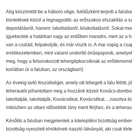
Alig köszöntött be a háború vége, futótűzként terjedt a faluba
büntetések közül a legnagyobb: az erőszakos elszakítás a szül
deportálásról, hanem: lakoltatásról, kilakoltatásról. Sokat mo
igyekeztek a határban vagy az erdőben maradni, mert az a hír
van a család, felpakolják, és már viszik is. A mai napig a 
emlékezetemben, mint valami undorító óriáspajorok, amelyek 
meg, hogy a felsorakozott tehergépkocsiknak az erődemonstrác
korlátlan úr a faluban, az országban!)
Az évekig tartó feszültséget, amely ott lebegett a falu fölött,
teherautót pillantottam meg a hozzánk közeli Kovács-dombon
lakoltatják, lakoltatják, Kovácsékat, Kovácsékat…,riasztva é
miközben az ottani idősebbik lány ment férjhez, és a teheraut
Később a faluban megjelentek a kitelepítési bizottság ember
bizottság nyeszlett elnökének riasztó látványát, aki csak tö