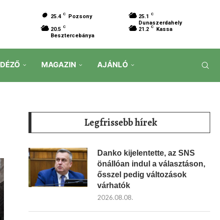
C
C
25.4
Pozsony
25.1
Dunaszerdahely
C
C
20.5
21.2
Kassa
Besztercebánya
IDÉZŐ
MAGAZIN
AJÁNLÓ
Legfrissebb hírek
Danko kijelentette, az SNS
önállóan indul a választáson,
ősszel pedig változások
várhatók
2026.08.08.