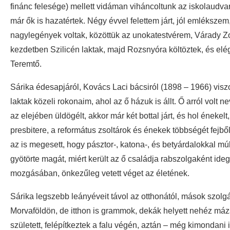
finánc felesége) mellett vidáman viháncoltunk az iskolaudvar
már ők is hazatértek. Négy évvel felettem járt, jól emléksz
nagylegények voltak, közöttük az unokatestvérem, Várady Z
kezdetben Szilicén laktak, majd Rozsnyóra költöztek, és elég
Teremtő.
Sárika édesapjáról, Kovács Laci bácsiról (1898 – 1966) vi
laktak közeli rokonaim, ahol az ő házuk is állt. Ő arról volt
az elejében üldögélt, akkor már két bottal járt, és hol énekelt
presbitere, a református zsoltárok és énekek többségét fejbő
az is megesett, hogy pásztor-, katona-, és betyárdalokkal mú
gyötörte magát, miért került az ő családja rabszolgaként ide
mozgásában, önkezűleg vetett véget az életének.
Sárika legszebb leányéveit távol az otthonától, mások szolg
Morvaföldön, de itthon is grammok, dekák helyett nehéz máz
született, felépítkeztek a falu végén, aztán – még kimondani 