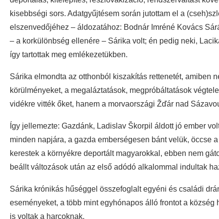
kisebbségi sors. Adatgyűjtésem során jutottam el a (cseh)sz
elszenvedőjéhez – áldozatához: Bodnár Imréné Kovács Sáráh
– a korkülönbség ellenére – Sárika volt; én pedig neki, Laci
így tartottak meg emlékezetükben.
Sárika elmondta az otthonból kiszakítás rettenetét, amiben n
körülményeket, a megaláztatások, megpróbáltatások végtelen
vidékre vitték őket, hanem a morvaországi Žďár nad Sázavou-
Így jellemezte: Gazdánk, Ladislav Škorpil áldott jó ember vol
minden napjára, a gazda emberségesen bánt velük, öccse a kö
kerestek a környékre deportált magyarokkal, ebben nem gátolt
beállt változások után az első adódó alkalommal indultak haz
Sárika krónikás hűséggel összefoglalt egyéni és családi d
eseményeket, a több mint egyhónapos álló frontot a község ha
is voltak a harcoknak.