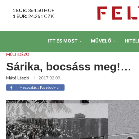
1 EUR:
364.50
HUF
1 EUR:
24.261
CZK
ITT ÉS MOST
MŰVELŐ
HITÉL
MÚLTIDÉZŐ
Sárika, bocsáss meg!…
Máté László
2017.02.09.
Megosztás a Facebook-on