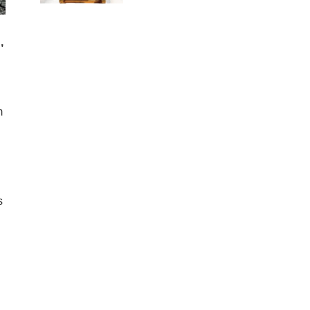
,
m
s