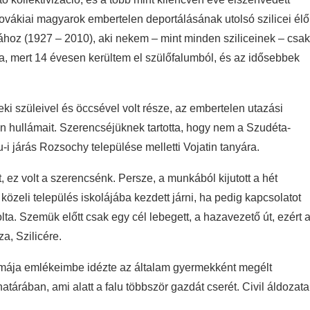
lovákiai magyarok embertelen deportálásának utolsó szilicei élő
oz (1927 – 2010), aki nekem – mint minden sziliceinek – csak
ka, mert 14 évesen kerültem el szülőfalumból, és az idősebbek
eki szüleivel és öccsével volt része, az embertelen utazási
 hullámait. Szerencséjüknek tartotta, hogy nem a Szudéta-
i járás Rozsochy települése melletti Vojatin tanyára.
t, ez volt a szerencsénk. Persze, a munkából kijutott a hét
zeli település iskolájába kezdett járni, ha pedig kapcsolatot
a. Szemük előtt csak egy cél lebegett, a hazavezető út, ezért 
a, Szilicére.
rámája emlékeimbe idézte az általam gyermekként megélt
tárában, ami alatt a falu többször gazdát cserét. Civil áldozata