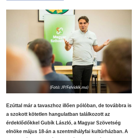
(Fotó: JP/Felvidék.ma)
Ezúttal már a tavaszhoz illően pólóban, de továbbra is
a szokott kötetlen hangulatban találkozott az
érdeklődőkkel Gubík László, a Magyar Szövetség
elnöke május 18-án a szentmihályfai kultúrházban. A