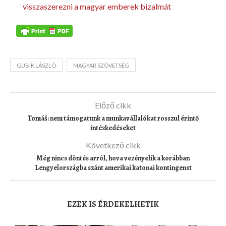
visszaszerezni a magyar emberek bizalmát
GUBÍK LÁSZLÓ
MAGYAR SZÖVETSÉG
Előző cikk
Tomáš: nem támogatunk a munkavállalókat rosszul érintő
intézkedéseket
Következő cikk
Még nincs döntés arról, hova vezényelik a korábban
Lengyelországba szánt amerikai katonai kontingenst
EZEK IS ÉRDEKELHETIK