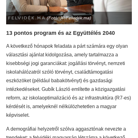
(Fotó: JP/Felvidék.ma)
13 pontos program és az Együttélés 2040
A következő hónapok feladata a párt számára egy olyan
választási ajánlat kidolgozása, amely tartalmazza a
kisebbségi jogi garanciákat: jogállási törvényt, nemzeti
iskolahálózatról szóló törvényt, családtámogatási
eszközöket (például babakötvényt) és gazdasági
intézkedéseket. Gubík László említette a közigazgatási
reform, az iskolaoptimalizáció és az infrastruktúra (R7-es)
kérdését is, amelyeknél nélkülözhetetlen a magyar
képviselet.
A demográfiai helyzetről szólva aggasztónak nevezte a
trendeket: a felvidéki magyarság létszáma a következő