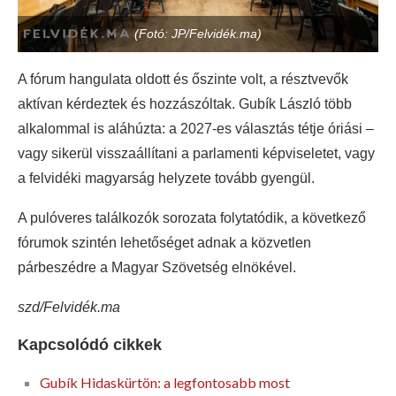
(Fotó: JP/Felvidék.ma)
A fórum hangulata oldott és őszinte volt, a résztvevők
aktívan kérdeztek és hozzászóltak. Gubík László több
alkalommal is aláhúzta: a 2027-es választás tétje óriási –
vagy sikerül visszaállítani a parlamenti képviseletet, vagy
a felvidéki magyarság helyzete tovább gyengül.
A pulóveres találkozók sorozata folytatódik, a következő
fórumok szintén lehetőséget adnak a közvetlen
párbeszédre a Magyar Szövetség elnökével.
szd/Felvidék.ma
Kapcsolódó cikkek
Gubík Hidaskürtön: a legfontosabb most