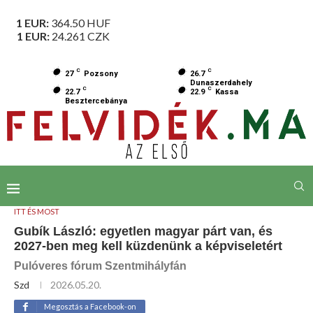
1 EUR:
364.50
HUF
1 EUR:
24.261
CZK
C
C
27
Pozsony
26.7
Dunaszerdahely
C
C
22.7
22.9
Kassa
Besztercebánya
ITT ÉS MOST
Gubík László: egyetlen magyar párt van, és
2027-ben meg kell küzdenünk a képviseletért
Pulóveres fórum Szentmihályfán
Szd
2026.05.20.
Megosztás a Facebook-on