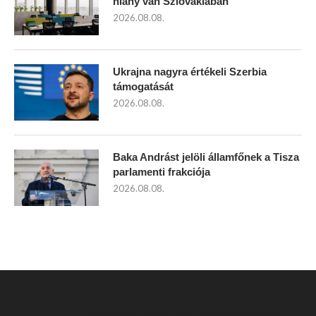
hiány van Szlovákiában
2026.08.08.
Ukrajna nagyra értékeli Szerbia
támogatását
2026.08.08.
Baka Andrást jelöli államfőnek a Tisza
parlamenti frakciója
2026.08.08.