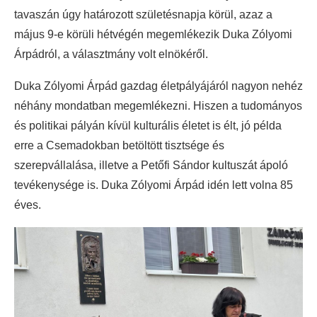
tavaszán úgy határozott születésnapja körül, azaz a
május 9-e körüli hétvégén megemlékezik Duka Zólyomi
Árpádról, a választmány volt elnökéről.
Duka Zólyomi Árpád gazdag életpályájáról nagyon nehéz
néhány mondatban megemlékezni. Hiszen a tudományos
és politikai pályán kívül kulturális életet is élt, jó példa
erre a Csemadokban betöltött tisztsége és
szerepvállalása, illetve a Petőfi Sándor kultuszát ápoló
tevékenysége is. Duka Zólyomi Árpád idén lett volna 85
éves.