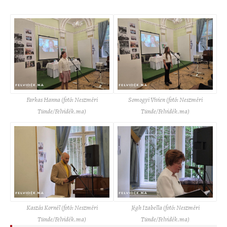
Farkas Hanna (fotó: Neszméri
Somogyi Vivien (fotó: Neszméri
Tünde/Felvidék.ma)
Tünde/Felvidék.ma)
Kaszás Kornél (fotó: Neszméri
Jégh Izabella (fotó: Neszméri
Tünde/Felvidék.ma)
Tünde/Felvidék.ma)