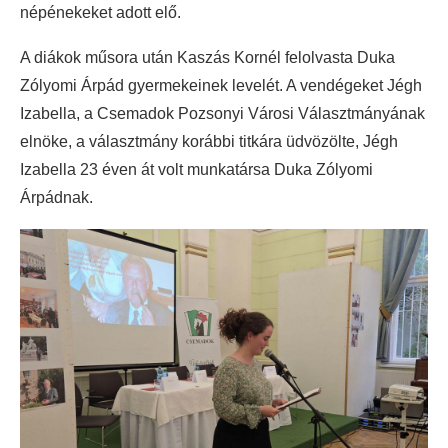
népénekeket adott elő.
A diákok műsora után Kaszás Kornél felolvasta Duka
Zólyomi Árpád gyermekeinek levelét. A vendégeket Jégh
Izabella, a Csemadok Pozsonyi Városi Választmányának
elnöke, a választmány korábbi titkára üdvözölte, Jégh
Izabella 23 éven át volt munkatársa Duka Zólyomi
Árpádnak.