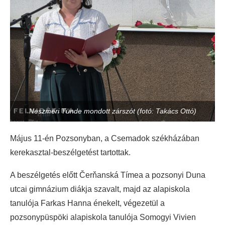
Neszméri Tünde mondott zárszót (fotó: Takács Ottó)
Május 11-én Pozsonyban, a Csemadok székházában
kerekasztal-beszélgetést tartottak.
A beszélgetés előtt Čerňanská Tímea a pozsonyi Duna
utcai gimnázium diákja szavalt, majd az alapiskola
tanulója Farkas Hanna énekelt, végezetül a
pozsonypüspöki alapiskola tanulója Somogyi Vivien