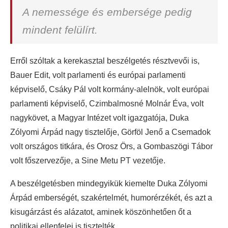
A nemessége és embersége pedig
mindent felülírt.
Erről szóltak a kerekasztal beszélgetés résztvevői is,
Bauer Edit, volt parlamenti és európai parlamenti
képviselő, Csáky Pál volt kormány-alelnök, volt európai
parlamenti képviselő, Czimbalmosné Molnár Éva, volt
nagykövet, a Magyar Intézet volt igazgatója, Duka
Zólyomi Árpád nagy tisztelője, Görföl Jenő a Csemadok
volt országos titkára, és Orosz Örs, a Gombaszögi Tábor
volt főszervezője, a Sine Metu PT vezetője.
A beszélgetésben mindegyikük kiemelte Duka Zólyomi
Árpád emberségét, szakértelmét, humorérzékét, és azt a
kisugárzást és alázatot, aminek köszönhetően őt a
politikai ellenfelei is tisztelték.