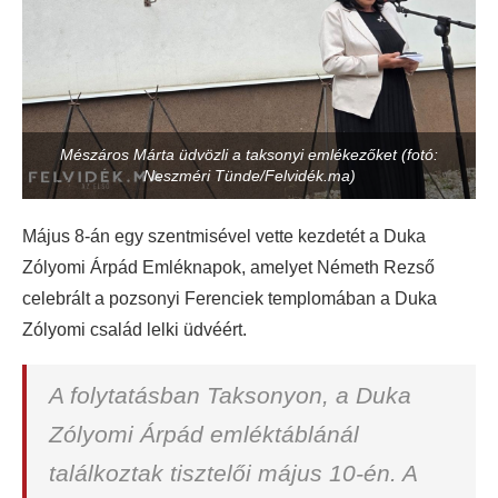
Mészáros Márta üdvözli a taksonyi emlékezőket (fotó:
Neszméri Tünde/Felvidék.ma)
Május 8-án egy szentmisével vette kezdetét a Duka
Zólyomi Árpád Emléknapok, amelyet Németh Rezső
celebrált a pozsonyi Ferenciek templomában a Duka
Zólyomi család lelki üdvéért.
A folytatásban Taksonyon, a Duka
Zólyomi Árpád emléktáblánál
találkoztak tisztelői május 10-én. A