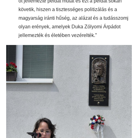
őt jellemezte példát mutat és ezt a példát sokan
követik, hiszen a tisztességes politizálás és a
magyarság iránti hűség, az alázat és a tudásszomj
olyan erények, amelyek Duka Zólyomi Árpádot
jellemezték és életében vezérelték.”