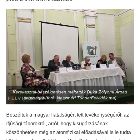
Kerekasztal-beszélgetésen méltatták Duka Zólyomi Árpád
nagyságát (fotó: Neszméri Tünde/Felvidék.ma)
Beszéltek a magyar fiatalságért tett tevékenységéről, az
ifjúsági táborokról, arról, hogy kisugárzásának
köszönhetően még az atomfizikai előadásával is le tudta