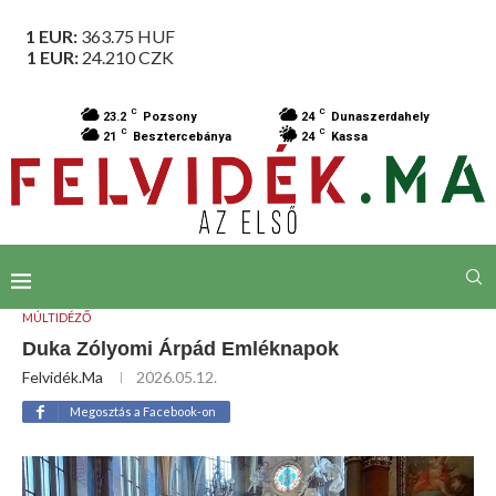
1 EUR:
363.75
HUF
1 EUR:
24.210
CZK
C
C
23.2
Pozsony
24
Dunaszerdahely
C
C
21
Besztercebánya
24
Kassa
MÚLTIDÉZŐ
Duka Zólyomi Árpád Emléknapok
Felvidék.ma
2026.05.12.
Megosztás a Facebook-on