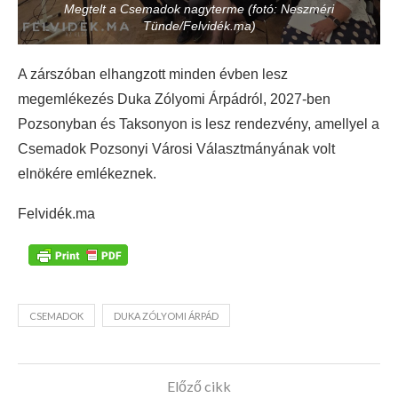
Megtelt a Csemadok nagyterme (fotó: Neszméri
Tünde/Felvidék.ma)
A zárszóban elhangzott minden évben lesz
megemlékezés Duka Zólyomi Árpádról, 2027-ben
Pozsonyban és Taksonyon is lesz rendezvény, amellyel a
Csemadok Pozsonyi Városi Választmányának volt
elnökére emlékeznek.
Felvidék.ma
CSEMADOK
DUKA ZÓLYOMI ÁRPÁD
Előző cikk