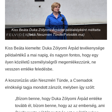
Kiss Beáta Duka Zólyomi Árpádot példaképként méltatta
(fotó: Neszméri Tünde/Felvidék.ma)
Kiss Beáta kiemelte: Duka Zólyomi Árpád tevékenysége
példaértékű a mai napig, és nagyon fontos, hogy egy
ilyen közéletű személyiségről megemlékezzünk, ne
vesszen emléke feledésbe.
A koszorúzás után Neszméri Tünde, a Csemadok
elnökségi tagja mondott zárszót, melyben így szólt:
„Bízom benne, hogy Duka Zólyomi Árpád emléke
tovább él, bízom benne, hogy az az emberség, ami