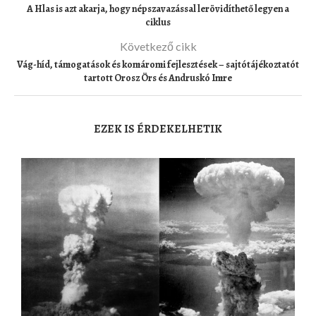
A Hlas is azt akarja, hogy népszavazással lerövidíthető legyen a
ciklus
Következő cikk
Vág-híd, támogatások és komáromi fejlesztések – sajtótájékoztatót
tartott Orosz Örs és Andruskó Imre
EZEK IS ÉRDEKELHETIK