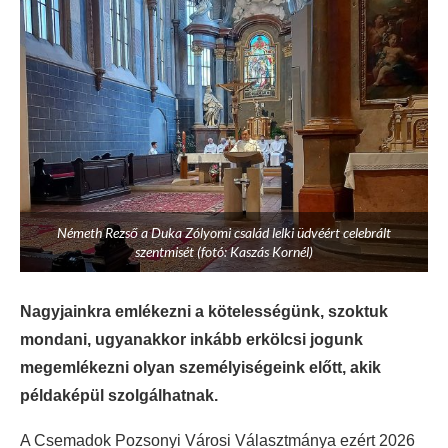
Németh Rezső a Duka Zólyomi család lelki üdvéért celebrált
szentmisét (fotó: Kaszás Kornél)
Nagyjainkra emlékezni a kötelességünk, szoktuk
mondani, ugyanakkor inkább erkölcsi jogunk
megemlékezni olyan személyiségeink előtt, akik
példaképül szolgálhatnak.
A Csemadok Pozsonyi Városi Választmánya ezért 2026