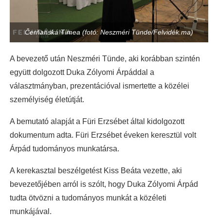
Čerňanská Tímea (fotó: Neszméri Tünde/Felvidék.ma)
A bevezető után Neszméri Tünde, aki korábban szintén
együtt dolgozott Duka Zólyomi Árpáddal a
választmányban, prezentációval ismertette a közélei
személyiség életútját.
A bemutató alapját a Füri Erzsébet által kidolgozott
dokumentum adta. Füri Erzsébet éveken keresztül volt
Árpád tudományos munkatársa.
A kerekasztal beszélgetést Kiss Beáta vezette, aki
bevezetőjében arról is szólt, hogy Duka Zólyomi Árpád
tudta ötvözni a tudományos munkát a közéleti
munkájával.