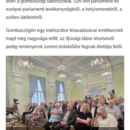
kötni a gombaszögi táborozókat. Szó volt parlamenti és
európai parlamenti tevékenységéről, a helyismeretéről, a
széles látóköréről.
Gombaszögön egy mellszobor felavatásával emlékeznek
majd meg nagysága előtt, az ifjúsági tábor résztvevői
pedig reményeink szerint érdeklődni fognak életútja felől.