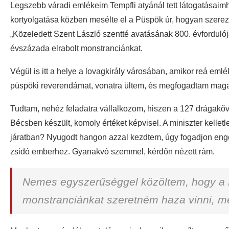
Legszebb váradi emlékeim Tempfli atyánál tett látogatásaim
kortyolgatása közben mesélte el a Püspök úr, hogyan szerez
„Közeledett Szent László szentté avatásának 800. évforduló
évszázada elrabolt monstranciánkat.
Végül is itt a helye a lovagkirály városában, amikor reá emlék
püspöki reverendámat, vonatra ültem, és megfogadtam magam
Tudtam, nehéz feladatra vállalkozom, hiszen a 127 drágakőve
Bécsben készült, komoly értéket képvisel. A miniszter kelletl
járatban? Nyugodt hangon azzal kezdtem, úgy fogadjon enge
zsidó emberhez. Gyanakvó szemmel, kérdőn nézett rám.
Nemes egyszerűséggel közöltem, hogy a N
monstranciánkat szeretném haza vinni, mé