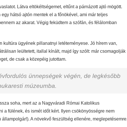
slatot. Látva eltökéltségemet, eltűnt a párnázott ajtó mögött.
n egy hátsó ajtón mentek el a főnökével, ami már teljes
ennem az akarat. Végig feküdtem a szófán, és félálomban
án kultúra ügyének pillanatnyi letéteményese. Jó hírem van,
lisan leültetett, itallal kínált, majd így szólt: már csomagolják
eget, de csak a közepéig jutottam.
ló évfordulós ünnepségek végén, de legkésőbb
a bukaresti múzeumba.
issza soha, mert az a Nagyváradi Római Katolikus
i a fülének, és ismét időt kért. Ilyen csökönyösségre nem
állampolgár!). A növekvő feszültség ellenére, meglepetésemre