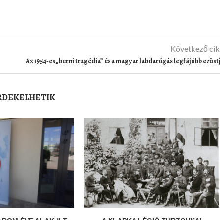
Következő ci
Az 1954-es „berni tragédia” és a magyar labdarúgás legfájóbb ezüst
ÉRDEKELHETIK