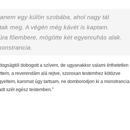
hanem egy külön szobába, ahol nagy tál
áltak meg. A végén még kávét is kaptam.
túra főembere, mögötte két egyenruhás alak.
monstrancia.
oldogságtól dobogott a szívem, de ugyanakkor valami érthetetlen
ttem, a reverendám alá rejtve, szorosan testemhez kötözve
yeltem, karomat úgy tartsam, ne domborodjon ki a monstrancia
radt szét egész testemben.”