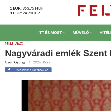
1 EUR:
363.75
HUF
1 EUR:
24.210
CZK
ITT ÉS MOST
MŰVELŐ
HITÉL
MÚLTIDÉZŐ
Nagyváradi emlék Szent 
Csóti György
2026.06.27.
Megosztás a Facebook-on