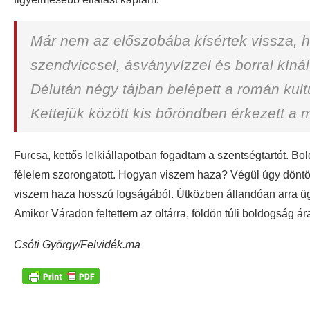
Már nem az előszobába kísértek vissza, 
szendviccsel, ásványvízzel és borral kín
Délután négy tájban belépett a román kul
Kettejük között kis bőröndben érkezett a 
Furcsa, kettős lelkiállapotban fogadtam a szentségtartót. B
félelem szorongatott. Hogyan viszem haza? Végül úgy döntö
viszem haza hosszú fogságából. Útközben állandóan arra üg
Amikor Váradon feltettem az oltárra, földön túli boldogság á
Csóti György/Felvidék.ma