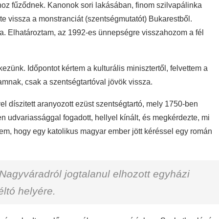
hoz fűződnek. Kanonok sori lakásában, finom szilvapálinka
te vissza a monstranciát (szentségmutatót) Bukarestből.
ja. Elhatároztam, az 1992-es ünnepségre visszahozom a fél
ezünk. Időpontot kértem a kulturális minisztertől, felvettem a
nak, csak a szentségtartóval jövök vissza.
l díszitett aranyozott ezüst szentségtartó, mely 1750-ben
en udvariassággal fogadott, hellyel kínált, és megkérdezte, mi
m, hogy egy katolikus magyar ember jött kéréssel egy román
agyváradról jogtalanul elhozott egyházi
ltó helyére.