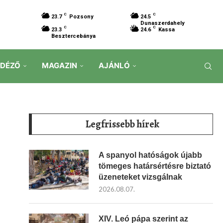
C
C
23.7
Pozsony
24.5
Dunaszerdahely
C
C
23.3
24.6
Kassa
Besztercebánya
IDÉZŐ
MAGAZIN
AJÁNLÓ
Legfrissebb hírek
A spanyol hatóságok újabb
tömeges határsértésre biztató
üzeneteket vizsgálnak
2026.08.07.
XIV. Leó pápa szerint az