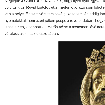
Meglepte a szándékom, talán az is, hogy ilyen nyílt egysze
volt, az igaz. Rövid kertelés után kijelentette, szó sem lehe
van a helye. Én sem várattam sokáig, közöltem, én addig i
nyomatékkal, nem azért jöttem püspöki reverendában, hogy d
lássa a nép, kit dobott ki. Merőn nézte a mellemen lévő ker
várakozzak kint az előszobában.