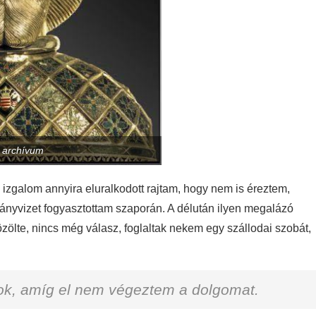
: archívum
 izgalom annyira eluralkodott rajtam, hogy nem is éreztem,
ványvizet fogyasztottam szaporán. A délután ilyen megalázó
közölte, nincs még válasz, foglaltak nekem egy szállodai szobát,
ok, amíg el nem végeztem a dolgomat.