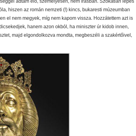
rűséggel adtam elő, személyesen, nem írásban. Szokatlan lépés
t róla, hiszen az román nemzeti (!) kincs, bukaresti múzeumban
nnen el nem megyek, míg nem kapom vissza. Hozzátettem azt is
icsekedjek, hanem azon okból, ha miniszter úr kidob innen,
esztet, majd elgondolkozva mondta, megbeszéli a szakértőivel,