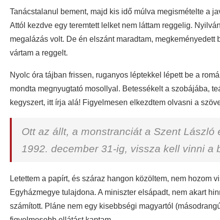
Tanácstalanul bement, majd kis idő múlva megismételte a java
Attól kezdve egy teremtett lelket nem láttam reggelig. Nyilvá
megalázás volt. De én elszánt maradtam, megkeményedett b
vártam a reggelt.
Nyolc óra tájban frissen, ruganyos léptekkel lépett be a rom
mondta megnyugtató mosollyal. Betessékelt a szobájába, teátrá
kegyszert, itt írja alá! Figyelmesen elkezdtem olvasni a szöv
Ott az állt, a monstranciát a Szent Lász
1992. december 31-ig, vissza kell vinni 
Letettem a papírt, és száraz hangon közöltem, nem hozom v
Egyházmegye tulajdona. A miniszter elsápadt, nem akart hinn
számított. Pláne nem egy kisebbségi magyartól (másodrangú 
figyelmesebb ellátást kaptam.