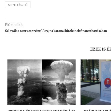
SZENT LÁSZLÓ
Előző cikk
Szlovákia nem vesz részt Ukrajna katonai hiteleinek finanszírozásában
EZEK IS 