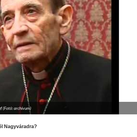
f (Fotó: archívum)
ből Nagyváradra?