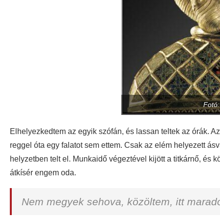
Fotó
Elhelyezkedtem az egyik szófán, és lassan teltek az órák. Az
reggel óta egy falatot sem ettem. Csak az elém helyezett ás
helyzetben telt el. Munkaidő végeztével kijött a titkárnő, és 
átkísér engem oda.
Nem megyek sehova, közöltem, itt marad