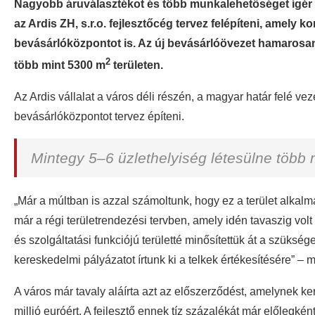
Nagyobb áruválasztékot és több munkalehetőséget ígér 
az Ardis ZH, s.r.o. fejlesztőcég tervez felépíteni, amely
bevásárlóközpontot is. Az új bevásárlóövezet hamarosan
2
több mint 5300 m
területen.
Az Ardis vállalat a város déli részén, a magyar határ felé vez
bevásárlóközpontot tervez építeni.
Mintegy 5–6 üzlethelyiség létesülne több 
„Már a múltban is azzal számoltunk, hogy ez a terület alkalm
már a régi területrendezési tervben, amely idén tavaszig volt
és szolgáltatási funkciójú területté minősítettük át a szükség
kereskedelmi pályázatot írtunk ki a telkek értékesítésére” – 
A város már tavaly aláírta azt az előszerződést, amelynek ke
millió euróért. A fejlesztő ennek tíz százalékát már előlegké