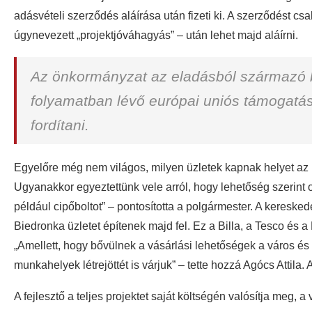
adásvételi szerződés aláírása után fizeti ki. A szerződést csa
úgynevezett „projektjóváhagyás” – után lehet majd aláírni.
Az önkormányzat az eladásból származó 
folyamatban lévő európai uniós támogatási
fordítani.
Egyelőre még nem világos, milyen üzletek kapnak helyet az ú
Ugyanakkor egyeztettünk vele arról, hogy lehetőség szerint 
például cipőboltot” – pontosította a polgármester. A kereske
Biedronka üzletet építenek majd fel. Ez a Billa, a Tesco és 
„Amellett, hogy bővülnek a vásárlási lehetőségek a város és 
munkahelyek létrejöttét is várjuk” – tette hozzá Agócs Attila
A fejlesztő a teljes projektet saját költségén valósítja meg, 