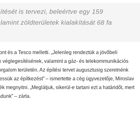
pítését is tervezi, beleértve egy 159
lamint zöldterületek kialakítását 68 fa
nt és a Tesco melletti. „Jelenleg rendeztük a jövőbeli
rvek véglegesítésének, valamint a gáz- és telekommunikációs
galom területén. Az építési tervet augusztusig szeretnénk
sük az építkezést” – ismertette a cég ügyvezetője, Miroslav
 megnyitni. „Meglátjuk, sikerül-e tartani ezt a határidőt, mert
adunk” – zárta.