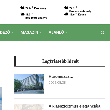
C
C
22.6
Pozsony
22.3
Dunaszerdahely
C
C
18.3
19.6
Kassa
Besztercebánya
IDÉZŐ
MAGAZIN
AJÁNLÓ
Legfrissebb hírek
Háromszáz…
2026.08.08.
A klasszicizmus eleganciája