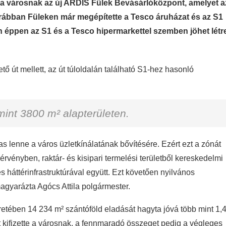
a városnak az új ARDIS Fülek Bevásárlóközpont, amelyet a
 korábban Füleken már megépítette a Tesco áruházat és az S1
 éppen az S1 és a Tesco hipermarkettel szemben jöhet létr
ető út mellett, az út túloldalán található S1-hez hasonló
mint 3800 m² alapterületen.
as lenne a város üzletkínálatának bővítésére. Ezért ezt a zónát
 érvényben, raktár- és kisipari termelési területből kereskedelmi
es háttérinfrastruktúrával együtt. Ezt követően nyilvános
magyarázta Agócs Attila polgármester.
retében 14 234 m² szántóföld eladását hagyta jóvá több mint 1,
nt kifizette a városnak, a fennmaradó összeget pedig a végleges