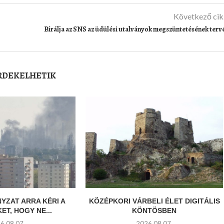
Következő ci
Bírálja az SNS az üdülési utalványok megszüntetésének terv
ÉRDEKELHETIK
YZAT ARRA KÉRI A
KÖZÉPKORI VÁRBELI ÉLET DIGITÁLIS
ET, HOGY NE...
KÖNTÖSBEN
6.08.07.
2026.08.07.