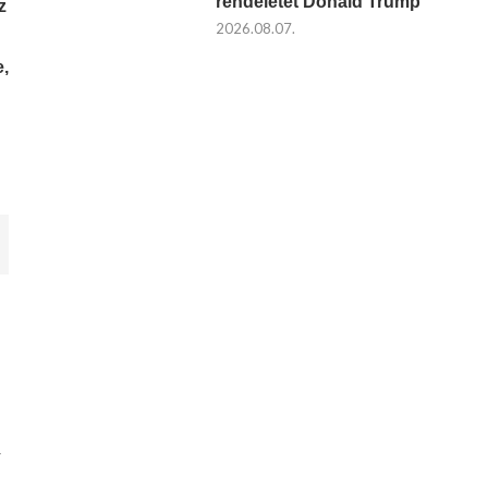
rendeletet Donald Trump
z
2026.08.07.
e,
4