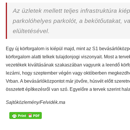
Az üzletek mellett teljes infrastruktúra kié
parkolóhelyes parkolót, a bekötőutakat, va
elültetésével.
Egy új körforgalom is kiépül majd, mint az S1 bevásárlóközpo
körforgalom alatti telkek tulajdonjogi viszonyait. Most a te
vezetékek kiváltásának szakaszában vagyunk a leendő körfor
lezárni, hogy szeptember végén vagy októberben megkezdhes
Vrban. A bevásárlóközpontot már jövőre, húsvét előtt szeretnék
összetett építkezésről van szó. Egyelőre a tervek szerint hal
Sajtóközlemény/Felvidék.ma