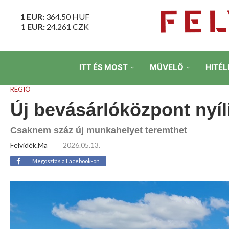
1 EUR:
364.50
HUF
1 EUR:
24.261
CZK
ITT ÉS MOST
MŰVELŐ
HITÉL
RÉGIÓ
Új bevásárlóközpont nyíl
Csaknem száz új munkahelyet teremthet
Felvidék.ma
2026.05.13.
Megosztás a Facebook-on