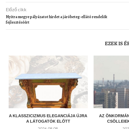
Előző cikk
Nyitra megye pályázatot hirdet a járóbeteg-ellátó rendelők
fejlesztéséért
EZEK IS 
A KLASSZICIZMUS ELEGANCIÁJA ÚJRA
AZ ÖNKORMÁN
A LÁTOGATÓK ELŐTT
CSÖLLEIEK
2026.08.08.
202