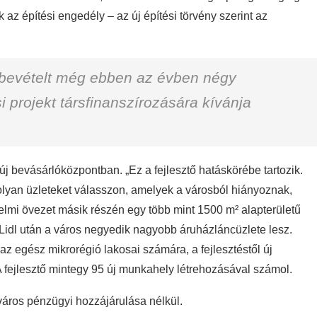
k az építési engedély – az új építési törvény szerint az
bevételt még ebben az évben négy
 projekt társfinanszírozására kívánja
j bevásárlóközpontban. „Ez a fejlesztő hatáskörébe tartozik.
olyan üzleteket válasszon, amelyek a városból hiányoznak,
delmi övezet másik részén egy több mint 1500 m² alapterületű
a Lidl után a város negyedik nagyobb áruházláncüzlete lesz.
az egész mikrorégió lakosai számára, a fejlesztéstől új
. A fejlesztő mintegy 95 új munkahely létrehozásával számol.
a város pénzügyi hozzájárulása nélkül.