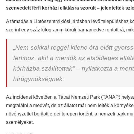
szenvedett férfi kórházi ellátásra szorult – jelentették szl
A támadás a Liptószentmiklósi járásban lévő településhez k
szerint egy száz kilogramm körüli barnamedve rontott rá, mi
„Nem sokkal reggel kilenc óra előtt gyors
férfihoz, akit a mentők az elsődleges ellát
kórházba szállítottak” – nyilatkozta a me
hírügynökségnek.
Az incidenst követően a Tátrai Nemzeti Park (TANAP) helys
megtalálni a medvét, de az állatot már nem lelték a környé
növényzettel borított erdei terepen történt, a nemzeti park m
személyeket.