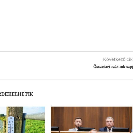
Következő ci
Összetartozásunk nap
ÉRDEKELHETIK