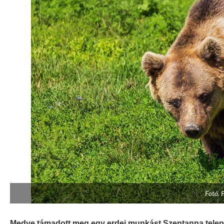
Fotó. 
Medve támadott meg egy erdei munkást Szentanna települ