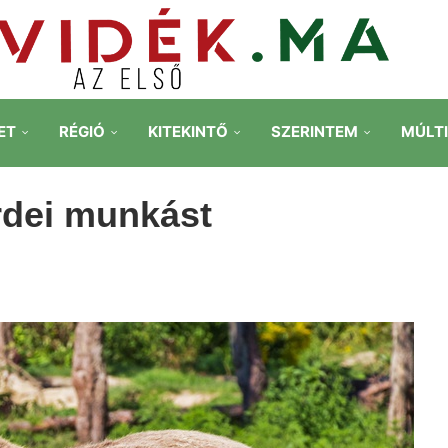
ET
RÉGIÓ
KITEKINTŐ
SZERINTEM
MÚLT
rdei munkást