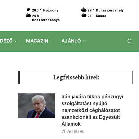
C
C
28.3
Pozsony
29
Dunaszerdahely
C
C
24.8
24
Kassa
Besztercebánya
IDÉZŐ
MAGAZIN
AJÁNLÓ
Legfrissebb hírek
Irán javára titkos pénzügyi
szolgáltatást nyújtó
nemzetközi céghálózatot
szankcionált az Egyesült
Államok
2026.08.08.