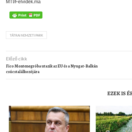
MTI/Felvidék.ma
TÁTRAI NEMZETI PARK
Előző cikk
Fico Montenegróba utazik az EU és a Nyugat-Balkán
csúcstalálkozójára
EZEK IS 