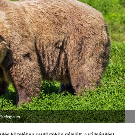
Pixabay.com
és közelében csütörtökön délelőtt, a vállsérülést