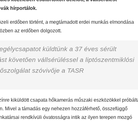
ovák hírportálok.
özeli erdőben történt, a megtámadott erdei munkás elmondása
közben az erdőben dolgozott.
segélycsapatot küldtünk a 37 éves sérült
ást követően vállsérüléssel a liptószentmiklósi
ntőszolgálat szóvivője a TASR
zínre kiküldött csapata hőkamerás műszaki eszközökkel próbált
ken. Mivel a támadás egy nehezen hozzáférhető, összefüggő
unkatársai rendkívüli óvatosságra intik az ilyen terepen mozgó