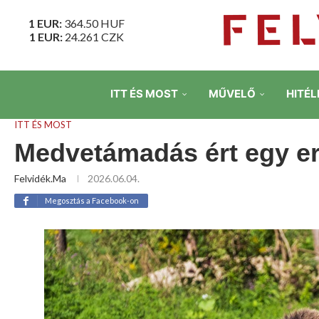
1 EUR:
364.50
HUF
1 EUR:
24.261
CZK
ITT ÉS MOST
MŰVELŐ
HITÉL
ITT ÉS MOST
Medvetámadás ért egy e
Felvidék.ma
2026.06.04.
Megosztás a Facebook-on