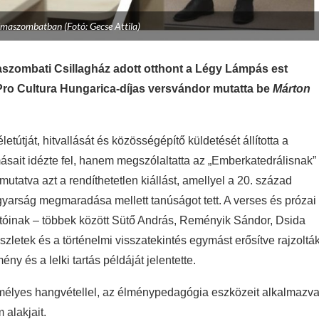
imaszombatban (Fotó: Gecse Attila)
szombati Csillagház adott otthont a Légy Lámpás est
ro Cultura Hungarica-díjas versvándor mutatta be
Márton
tútját, hitvallását és közösségépítő küldetését állította a
sait idézte fel, hanem megszólaltatta az „Emberkatedrálisnak”
mutatva azt a rendíthetetlen kiállást, amellyel a 20. század
yarság megmaradása mellett tanúságot tett. A verses és prózai
otóinak – többek között Sütő András, Reményik Sándor, Dsida
szletek és a történelmi visszatekintés egymást erősítve rajzoltá
y és a lelki tartás példáját jelentette.
zemélyes hangvétellel, az élménypedagógia eszközeit alkalmazv
 alakjait.