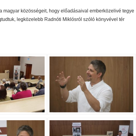
ra magyar közösségeit, hogy előadásaival emberközelivé tegye
egtudtuk, legközelebb Radnóti Miklósról szóló könyvével tér