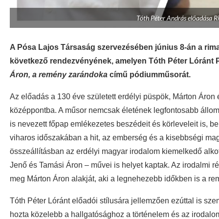
Tóth Péter András előadása R
A Pósa Lajos Társaság szervezésében június 8-án a rima
következő rendezvényének, amelyen Tóth Péter Lóránt P
Áron, a remény zarándoka
című pódiumműsorát.
Az előadás a 130 éve született erdélyi püspök, Márton Áron éle
középpontba. A műsor nemcsak életének legfontosabb állomá
is nevezett főpap emlékezetes beszédeit és körleveleit is, be
viharos időszakában a hit, az emberség és a kisebbségi mag
összeállításban az erdélyi magyar irodalom kiemelkedő alk
Jenő és Tamási Áron – művei is helyet kaptak. Az irodalmi ré
meg Márton Áron alakját, aki a legnehezebb időkben is a remén
Tóth Péter Lóránt előadói stílusára jellemzően ezúttal is s
hozta közelebb a hallgatósághoz a történelem és az irodalom