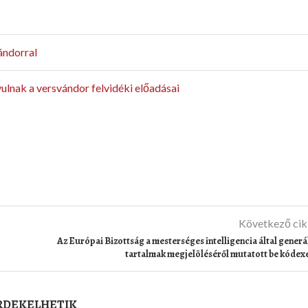
ándorral
ulnak a versvándor felvidéki előadásai
Következő ci
Az Európai Bizottság a mesterséges intelligencia által generá
tartalmak megjelöléséről mutatott be kódex
ÉRDEKELHETIK