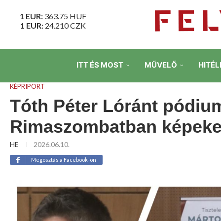
1 EUR:
363.75
HUF
1 EUR:
24.210
CZK
ITT ÉS MOST
MŰVELŐ
HITÉL
KÉPRIPORT
Tóth Péter Lóránt pódi
Rimaszombatban képek
HE
2026.06.10.
Megosztás a Facebook-on