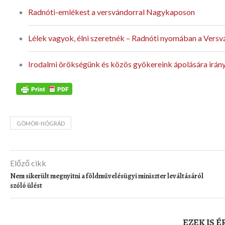
Radnóti-emlékest a versvándorral Nagykaposon
Lélek vagyok, élni szeretnék – Radnóti nyomában a Versv
Irodalmi örökségünk és közös gyökereink ápolására irány
GÖMÖR-NÓGRÁD
Előző cikk
Nem sikerült megnyitni a földművelésügyi miniszter leváltásáról
szóló ülést
EZEK IS 