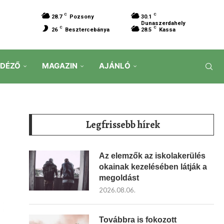
C
C
28.7
Pozsony
30.1
Dunaszerdahely
C
C
26
Besztercebánya
28.5
Kassa
IDÉZŐ
MAGAZIN
AJÁNLÓ
Legfrissebb hírek
Az elemzők az iskolakerülés
okainak kezelésében látják a
megoldást
2026.08.06.
Továbbra is fokozott