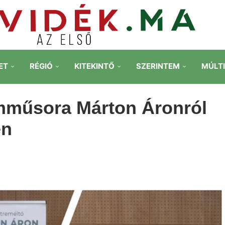
ET
RÉGIÓ
KITEKINTŐ
SZERINTEM
MÚLT
umműsora Márton Áronról
en