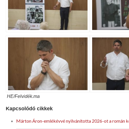
HE/Felvidék.ma
Kapcsolódó cikkek
Márton Áron-emlékévvé nyilvánította 2026-ot a román k