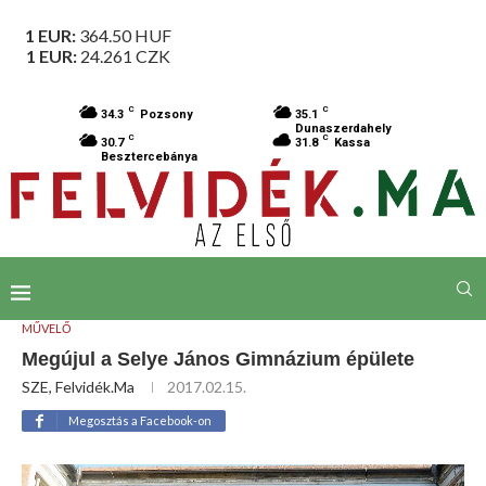
1 EUR:
364.50
HUF
1 EUR:
24.261
CZK
C
C
34.3
Pozsony
35.1
Dunaszerdahely
C
C
30.7
31.8
Kassa
Besztercebánya
MŰVELŐ
Megújul a Selye János Gimnázium épülete
SZE, Felvidék.ma
2017.02.15.
Megosztás a Facebook-on