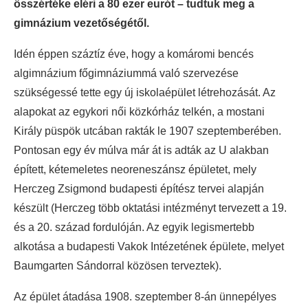
összértéke eléri a 80 ezer eurót – tudtuk meg a
gimnázium vezetőségétől.
Idén éppen száztíz éve, hogy a komáromi bencés
algimnázium főgimnáziummá való szervezése
szükségessé tette egy új iskolaépület létrehozását. Az
alapokat az egykori női közkórház telkén, a mostani
Király püspök utcában rakták le 1907 szeptemberében.
Pontosan egy év múlva már át is adták az U alakban
épített, kétemeletes neoreneszánsz épületet, mely
Herczeg Zsigmond budapesti építész tervei alapján
készült (Herczeg több oktatási intézményt tervezett a 19.
és a 20. század fordulóján. Az egyik legismertebb
alkotása a budapesti Vakok Intézetének épülete, melyet
Baumgarten Sándorral közösen terveztek).
Az épület átadása 1908. szeptember 8-án ünnepélyes