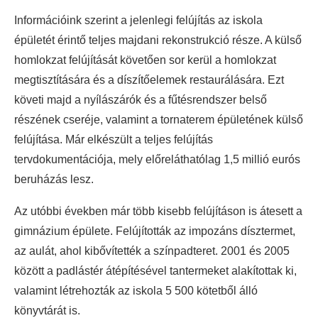
Információink szerint a jelenlegi felújítás az iskola
épületét érintő teljes majdani rekonstrukció része. A külső
homlokzat felújítását követően sor kerül a homlokzat
megtisztítására és a díszítőelemek restaurálására. Ezt
követi majd a nyílászárók és a fűtésrendszer belső
részének cseréje, valamint a tornaterem épületének külső
felújítása. Már elkészült a teljes felújítás
tervdokumentációja, mely előreláthatólag 1,5 millió eurós
beruházás lesz.
Az utóbbi években már több kisebb felújításon is átesett a
gimnázium épülete. Felújították az impozáns dísztermet,
az aulát, ahol kibővítették a színpadteret. 2001 és 2005
között a padlástér átépítésével tantermeket alakítottak ki,
valamint létrehozták az iskola 5 500 kötetből álló
könyvtárát is.