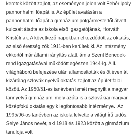
keretek között zajlott, az eseményen jelen volt Fehér Ipoly
pannonhalmi főapát is. Az épület avatásán a
pannonhalmi főapát a gimnázium polgármestertől átvett
kulcsait átadta az iskola első igazgatójának, Horváth
Kristófnak. A következő napokban elkezdődött az oktatás;
az első érettségizők 1911-ben kerültek ki. Az intézmény
ekkortól már állami irányítás alatt, ám a Szent Benedek-
rend igazgatásával működött egészen 1944-ig. A II.
világháború befejezése után államosították és öt éven át
kizárólag szlovák nyelvű oktatás zajlott az épület falai
között. Az 1950/51-es tanévben ismét megnyílt a magyar
tannyelvű gimnázium, mely azóta is a szlovákiai magyar
középfokú oktatás egyik legfontosabb intézménye. Az
1995/​96-os tan­év­ben az is­ko­la fel­vet­te a vi­lág­hí­rű tu­dós,
Se­lye Já­nos ne­vét, aki 1918 és 1923 kö­zött a gim­ná­zi­u­m
ta­nu­ló­ja volt.