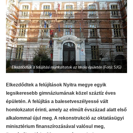
Elkezdődtek a felújítási munkáltatok az iskola épületén (Fotó: SJG)
Elkezdődtek a felújítások Nyitra megye egyik
legsikeresebb gimnáziumának közel száztíz éves
épületén. A felújítás a balesetveszélyessé vált
homlokzatot érinti, amely az elmúlt évszázad alatt első
alkalommal újul meg. A rekonstrukció az oktatásügyi
minisztérium finanszírozásával valósul meg,