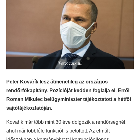
(Fotó: cask.sk)
Peter Kovařík lesz átmenetileg az országos
rendőrfőkapitány. Pozícióját kedden foglalja el. Erről
Roman Mikulec belügyminiszter tájékoztatott a hétfői
sajtótájékoztatóján.
Kovařík már több mint 30 éve dolgozik a rendőrségnél,
ahol már többféle funkciót is betöltött. Az elmúlt
időszakban a kormányhivatal korrupcióellenes