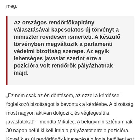
meg.
Az országos rendőrfőkapitány
választásával kapcsolatos új törvényt a
miniszter rövidesen ismerteti. A készülő
törvényben megváltozik a parlamenti
védelmi bizottság szerepe. Az egyik
lehetséges javaslat szerint erre a
pozícióra volt rendőrök pályázhatnak
majd.
„Ez nem csak az én döntésem, az ezzel a kérdéssel
foglalkozó bizottságot is bevontuk a kérdésbe. A bizottság
most nagyon aktívan dolgozik, és véglegesíti a
javaslatokat” – mondta Mikulec. A belügyminisztériumnak
30 napon belül ki kell írnia a pályázatot erre a pozícióra.
Kovařík az új rendőrfőnök kinevezéséig fogja betölteni ezt