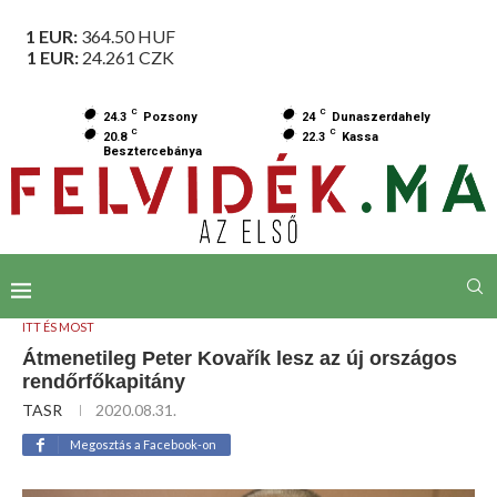
1 EUR:
364.50
HUF
1 EUR:
24.261
CZK
C
C
24.3
Pozsony
24
Dunaszerdahely
C
C
20.8
22.3
Kassa
Besztercebánya
ITT ÉS MOST
Átmenetileg Peter Kovařík lesz az új országos
rendőrfőkapitány
TASR
2020.08.31.
Megosztás a Facebook-on