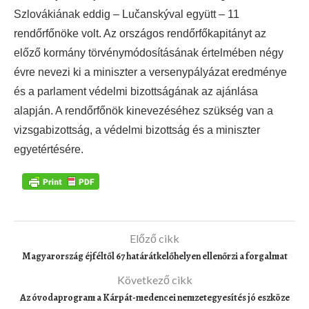
Szlovákiának eddig – Lučanskýval együtt – 11
rendőrfőnöke volt. Az országos rendőrfőkapitányt az
előző kormány törvénymódosításának értelmében négy
évre nevezi ki a miniszter a versenypályázat eredménye
és a parlament védelmi bizottságának az ajánlása
alapján. A rendőrfőnök kinevezéséhez szükség van a
vizsgabizottság, a védelmi bizottság és a miniszter
egyetértésére.
Előző cikk
Magyarország éjféltől 67 határátkelőhelyen ellenőrzi a forgalmat
Következő cikk
Az óvodaprogram a Kárpát-medencei nemzetegyesítés jó eszköze