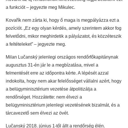
a funkciót – jegyezte meg Mikulec.
Kovařík nem zárta ki, hogy ő maga is megpályázza ezt a
pozíciót. „Ez egy olyan kérdés, amely szerintem akkor fog
felvetődni, mikor meghirdetik a pályázatot, és közzéteszik
a feltételeket” – jegyezte meg.
Milan Lučanský jelenlegi országos rendőrfőkapitánynak
augusztus 31-én jár le a megbízatása, mivel a
felmentését erre az időpontra kérte. A lépését azzal
indokolta, hogy nem akar felelősséget vállalni azért, hogy
a belügyminisztérium vezetése átpolitizálja a
rendőrséget. Hozzátette: nem élvezi a
belügyminisztérium jelenlegi vezetésének bizalmát, és a
tárcavezető sem élvezi az övét.
Lučanský 2018. június 1-től állt a rendőrség élén.