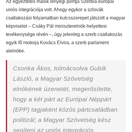
Az egyeztetés másik lényegi pontja Szerbia európai
uniós integrációja volt. Ahogy egykor a szlovák
csatlakozási folyamatban kulcsszerepet játszott a magyar
képviselet – Csáky Pál miniszterelnök-helyettesi
tevékenysége révén –, úgy jelenleg a szerb csatlakozás
egyik fő motorja Kovács Elvira, a szerb parlament
alelnöke.
Csonka Ákos, tolmácsolva Gubík
László, a Magyar Szövetség
elnökének üzenetét, megerősítette,
hogy a két párt az Európai Néppárt
(EPP) tagjaként közös pártcsaládban
politizál; a Magyar Szövetség kész
segíteni az uniós integrációs