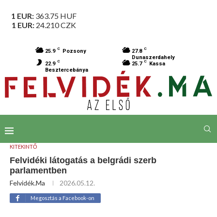
1 EUR:
363.75
HUF
1 EUR:
24.210
CZK
C
C
25.9
Pozsony
27.8
Dunaszerdahely
C
C
22.9
25.7
Kassa
Besztercebánya
KITEKINTŐ
Felvidéki látogatás a belgrádi szerb
parlamentben
Felvidék.ma
2026.05.12.
Megosztás a Facebook-on