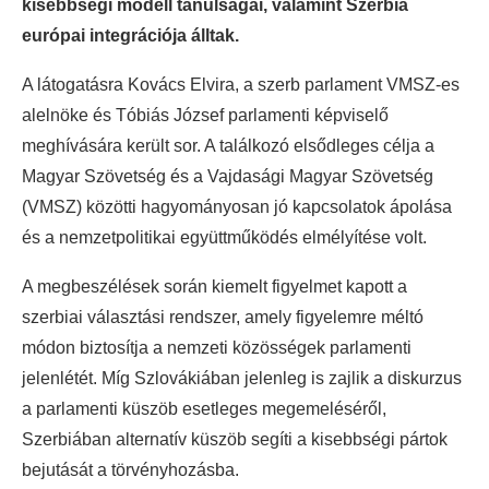
kisebbségi modell tanulságai, valamint Szerbia
európai integrációja álltak.
A látogatásra Kovács Elvira, a szerb parlament VMSZ-es
alelnöke és Tóbiás József parlamenti képviselő
meghívására került sor. A találkozó elsődleges célja a
Magyar Szövetség és a Vajdasági Magyar Szövetség
(VMSZ) közötti hagyományosan jó kapcsolatok ápolása
és a nemzetpolitikai együttműködés elmélyítése volt.
A megbeszélések során kiemelt figyelmet kapott a
szerbiai választási rendszer, amely figyelemre méltó
módon biztosítja a nemzeti közösségek parlamenti
jelenlétét. Míg Szlovákiában jelenleg is zajlik a diskurzus
a parlamenti küszöb esetleges megemeléséről,
Szerbiában alternatív küszöb segíti a kisebbségi pártok
bejutását a törvényhozásba.