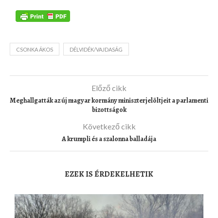
CSONKA ÁKOS
DÉLVIDÉK/VAJDASÁG
Előző cikk
Meghallgatták az új magyar kormány miniszterjelöltjeit a parlamenti
bizottságok
Következő cikk
A krumpli és a szalonna balladája
EZEK IS ÉRDEKELHETIK