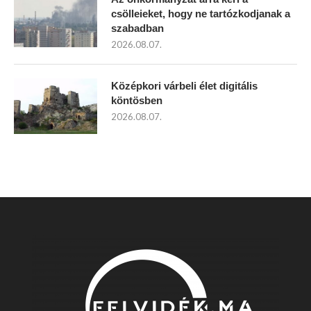
csölleieket, hogy ne tartózkodjanak a
szabadban
2026.08.07.
Középkori várbeli élet digitális
köntösben
2026.08.07.