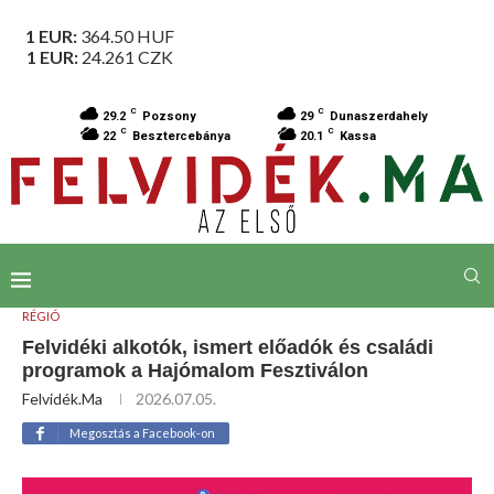
1 EUR:
364.50
HUF
1 EUR:
24.261
CZK
C
C
29.2
Pozsony
29
Dunaszerdahely
C
C
22
Besztercebánya
20.1
Kassa
RÉGIÓ
Felvidéki alkotók, ismert előadók és családi
programok a Hajómalom Fesztiválon
Felvidék.ma
2026.07.05.
Megosztás a Facebook-on