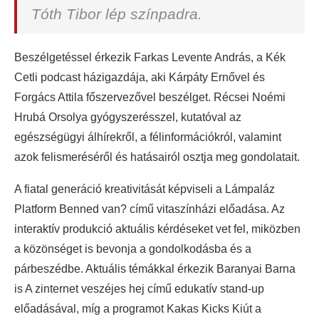
Tóth Tibor lép színpadra.
Beszélgetéssel érkezik Farkas Levente András, a Kék
Cetli podcast házigazdája, aki Kárpáty Ernővel és
Forgács Attila főszervezővel beszélget. Récsei Noémi
Hrubá Orsolya gyógyszerésszel, kutatóval az
egészségügyi álhírekről, a félinformációkról, valamint
azok felismeréséről és hatásairól osztja meg gondolatait.
A fiatal generáció kreativitását képviseli a Lámpaláz
Platform Benned van? című vitaszínházi előadása. Az
interaktív produkció aktuális kérdéseket vet fel, miközben
a közönséget is bevonja a gondolkodásba és a
párbeszédbe. Aktuális témákkal érkezik Baranyai Barna
is A zinternet veszéjes hej című edukatív stand-up
előadásával, míg a programot Kakas Kicks Kiút a