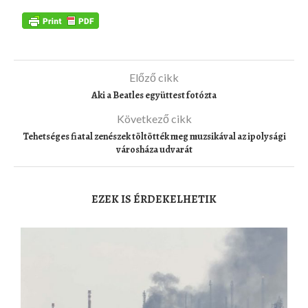
Előző cikk
Aki a Beatles együttest fotózta
Következő cikk
Tehetséges fiatal zenészek töltötték meg muzsikával az ipolysági
városháza udvarát
EZEK IS ÉRDEKELHETIK