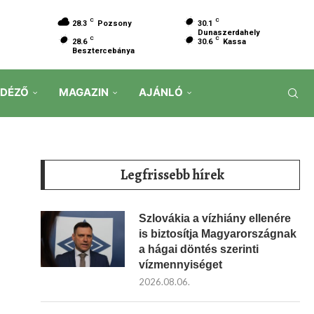
C
C
28.3
Pozsony
30.1
Dunaszerdahely
C
C
28.6
30.6
Kassa
Besztercebánya
IDÉZŐ
MAGAZIN
AJÁNLÓ
Legfrissebb hírek
Szlovákia a vízhiány ellenére
is biztosítja Magyarországnak
a hágai döntés szerinti
vízmennyiséget
2026.08.06.