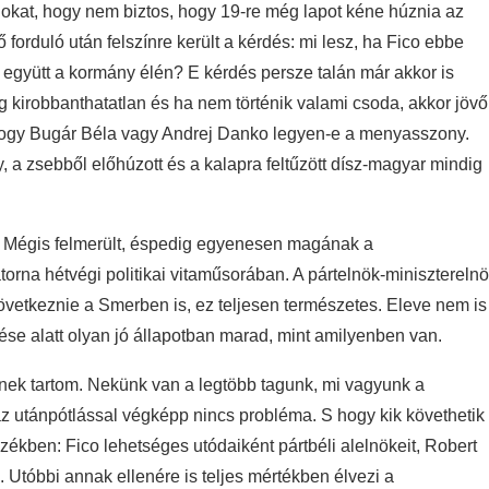
angokat, hogy nem biztos, hogy 19-re még lapot kéne húznia az
forduló után felszínre került a kérdés: mi lesz, ha Fico ebbe
el együtt a kormány élén? E kérdés persze talán már akkor is
ag kirobbanthatatlan és ha nem történik valami csoda, akkor jövő
 hogy Bugár Béla vagy Andrej Danko legyen-e a menyasszony.
, a zsebből előhúzott és a kalapra feltűzött dísz-magyar mindig
st. Mégis felmerült, éspedig egyenesen magának a
torna hétvégi politikai vitaműsorában. A pártelnök-minisztereln
övetkeznie a Smerben is, ez teljesen természetes. Eleve nem is
ése alatt olyan jó állapotban marad, mint amilyenben van.
nek tartom. Nekünk van a legtöbb tagunk, mi vagyunk a
az utánpótlással végképp nincs probléma. S hogy kik követhetik
székben: Fico lehetséges utódaiként pártbéli alelnökeit, Robert
 Utóbbi annak ellenére is teljes mértékben élvezi a