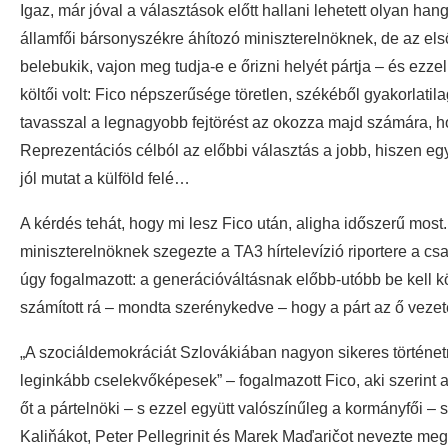
Igaz, már jóval a választások előtt hallani lehetett olyan h
államfői bársonyszékre áhítozó miniszterelnöknek, de az első 
belebukik, vajon meg tudja-e e őrizni helyét pártja – és ezz
költői volt: Fico népszerűsége töretlen, székéből gyakorlatil
tavasszal a legnagyobb fejtörést az okozza majd számára,
Reprezentációs célból az előbbi választás a jobb, hiszen egy
jól mutat a külföld felé…
A kérdés tehát, hogy mi lesz Fico után, aligha időszerű mo
miniszterelnöknek szegezte a TA3 hírtelevízió riportere a csa
úgy fogalmazott: a generációváltásnak előbb-utóbb be kell k
számított rá – mondta szerénykedve – hogy a párt az ő vezet
„A szociáldemokráciát Szlovákiában nagyon sikeres történet
leginkább cselekvőképesek” – fogalmazott Fico, aki szerint 
őt a pártelnöki – s ezzel együtt valószínűleg a kormányfői – 
Kaliňákot, Peter Pellegrinit és Marek Maďaričot nevezte meg.