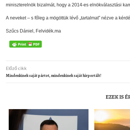
miniszterelnök bizalmát, hogy a 2014-es elnökválasztási ka
A neveket – s főleg a mögöttük lévő „tartalmat” nézve a kérdé
Szűcs Dániel, Felvidék.ma
Előző cikk
Mindenkinek saját pártot, mindenkinek saját hírportált!
EZEK IS 