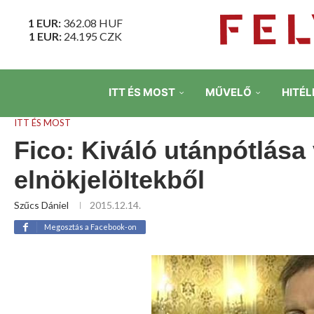
1 EUR:
362.08
HUF
1 EUR:
24.195
CZK
ITT ÉS MOST
MŰVELŐ
HITÉL
ITT ÉS MOST
Fico: Kiváló utánpótlás
elnökjelöltekből
Szűcs Dániel
2015.12.14.
Megosztás a Facebook-on