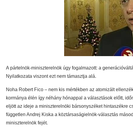
A pártelnök-miniszterelnök úgy fogalmazott: a generációvált
Nyilatkozata viszont ezt nem támasztja alá.
Noha Robert Fico – nem kis mértékben az atomizált ellenzék 
kormánya élén így néhány hónappal a választások előtt, időn
eljött az ideje a miniszterelnöki bársonyszéket hintaszékre c
független Andrej Kiska a köztársaságielnök-választás máso
miniszterelnök fejét.