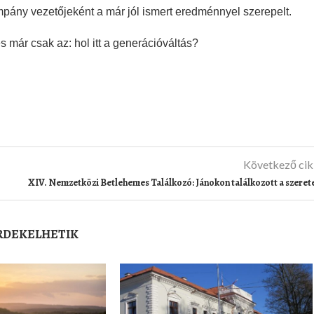
mpány vezetőjeként a már jól ismert eredménnyel szerepelt.
s már csak az: hol itt a generációváltás?
Következő ci
XIV. Nemzetközi Betlehemes Találkozó: Jánokon találkozott a szeret
ÉRDEKELHETIK