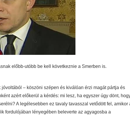
ásnak előbb-utóbb be kell következnie a Smerben is.
jóvoltából – köszöni szépen és kiválóan érzi magát pártja és
ként azért előkerül a kérdés: mi lesz, ha egyszer úgy dönt, hog
serélni? A legélesebben ez tavaly tavasszal vetődött fel, amikor 
dik fordulójában lényegében beleverte az agyagosba a