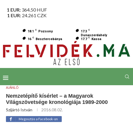
1 EUR:
364.50
HUF
1 EUR:
24.261
CZK
C
C
18.1
Pozsony
17.3
Dunaszerdahely
C
C
16
Besztercebánya
17.7
Kassa
AJÁNLÓ
Nemzetépítő kísérlet – a Magyarok
Világszövetsége kronológiája 1989-2000
Szíjártó István
2016.08.02.
Megosztás a Facebook-on