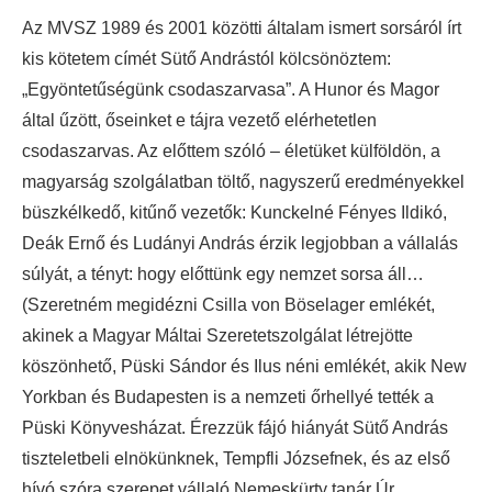
Az MVSZ 1989 és 2001 közötti általam ismert sorsáról írt
kis kötetem címét Sütő Andrástól kölcsönöztem:
„Egyöntetűségünk csodaszarvasa”. A Hunor és Magor
által űzött, őseinket e tájra vezető elérhetetlen
csodaszarvas. Az előttem szóló – életüket külföldön, a
magyarság szolgálatban töltő, nagyszerű eredményekkel
büszkélkedő, kitűnő vezetők: Kunckelné Fényes Ildikó,
Deák Ernő és Ludányi András érzik legjobban a vállalás
súlyát, a tényt: hogy előttünk egy nemzet sorsa áll…
(Szeretném megidézni Csilla von Böselager emlékét,
akinek a Magyar Máltai Szeretetszolgálat létrejötte
köszönhető, Püski Sándor és Ilus néni emlékét, akik New
Yorkban és Budapesten is a nemzeti őrhellyé tették a
Püski Könyvesházat. Érezzük fájó hiányát Sütő András
tiszteletbeli elnökünknek, Tempfli Józsefnek, és az első
hívó szóra szerepet vállaló Nemeskürty tanár Úr,