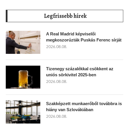
Legfrissebb hírek
A Real Madrid képviselői
megkoszorúzták Puskás Ferenc sírját
2026.08.08.
Tizenegy százalékkal csökkent az
uniós sörkivitel 2025-ben
2026.08.08.
Szakképzett munkaerőből továbbra is
hiány van Szlovákiában
2026.08.08.