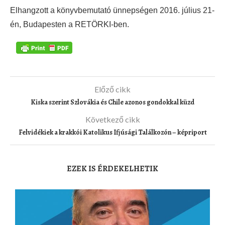
Elhangzott a könyvbemutató ünnepségen 2016. július 21-
én, Budapesten a RETÖRKI-ben.
Előző cikk
Kiska szerint Szlovákia és Chile azonos gondokkal küzd
Következő cikk
Felvidékiek a krakkói Katolikus Ifjúsági Találkozón – képriport
EZEK IS ÉRDEKELHETIK