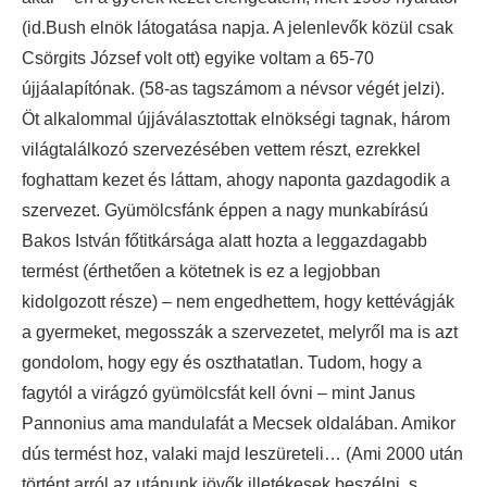
(id.Bush elnök látogatása napja. A jelenlevők közül csak
Csörgits József volt ott) egyike voltam a 65-70
újjáalapítónak. (58-as tagszámom a névsor végét jelzi).
Öt alkalommal újjáválasztottak elnökségi tagnak, három
világtalálkozó szervezésében vettem részt, ezrekkel
foghattam kezet és láttam, ahogy naponta gazdagodik a
szervezet. Gyümölcsfánk éppen a nagy munkabírású
Bakos István főtitkársága alatt hozta a leggazdagabb
termést (érthetően a kötetnek is ez a legjobban
kidolgozott része) – nem engedhettem, hogy kettévágják
a gyermeket, megosszák a szervezetet, melyről ma is azt
gondolom, hogy egy és oszthatatlan. Tudom, hogy a
fagytól a virágzó gyümölcsfát kell óvni – mint Janus
Pannonius ama mandulafát a Mecsek oldalában. Amikor
dús termést hoz, valaki majd leszüreteli… (Ami 2000 után
történt arról az utánunk jövők illetékesek beszélni, s