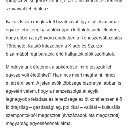
Világszövetségéről szólunk, csak a bizakodás és remény
szavaival tehetjük azt.
Bakos István megtisztelt bizalmával, így első olvasóinak
egyike lehettem, hasonlóképpen kitüntetésnek tekintem,
hogy ebben a gyönyörű épületben a Rendszerváltoztatás
Történetét Kutató Intézetben a Kiadó és Szerző
bizalmából régi barátok, értő hallgatók előtt szólhatok.
Mindnyájunk életének alapkérdése: mire tesszük fel
egyszervolt életünket? Ha nincs miért meghalni, nincs
miért élni sem. A jelenlevők többsége bizonnyal abban is
egyetért velem, hogy a nemzetszolgálat egyik
legnagyobb feladata és lehetősége az öt kontinensen élő
földrajzilag – gazdaságilag, politikai – vallási – kulturális
szempontokból megosztott (évszázadok óta megosztott)
magyarság egyesítésének álma.