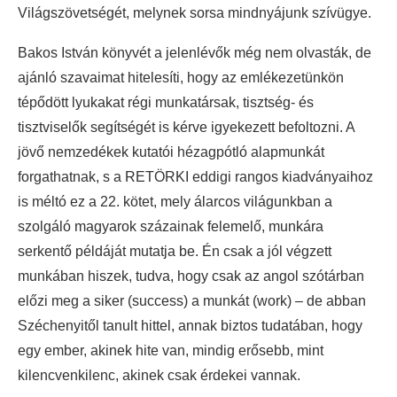
Világszövetségét, melynek sorsa mindnyájunk szívügye.
Bakos István könyvét a jelenlévők még nem olvasták, de
ajánló szavaimat hitelesíti, hogy az emlékezetünkön
tépődött lyukakat régi munkatársak, tisztség- és
tisztviselők segítségét is kérve igyekezett befoltozni. A
jövő nemzedékek kutatói hézagpótló alapmunkát
forgathatnak, s a RETÖRKI eddigi rangos kiadványaihoz
is méltó ez a 22. kötet, mely álarcos világunkban a
szolgáló magyarok százainak felemelő, munkára
serkentő példáját mutatja be. Én csak a jól végzett
munkában hiszek, tudva, hogy csak az angol szótárban
előzi meg a siker (success) a munkát (work) – de abban
Széchenyitől tanult hittel, annak biztos tudatában, hogy
egy ember, akinek hite van, mindig erősebb, mint
kilencvenkilenc, akinek csak érdekei vannak.