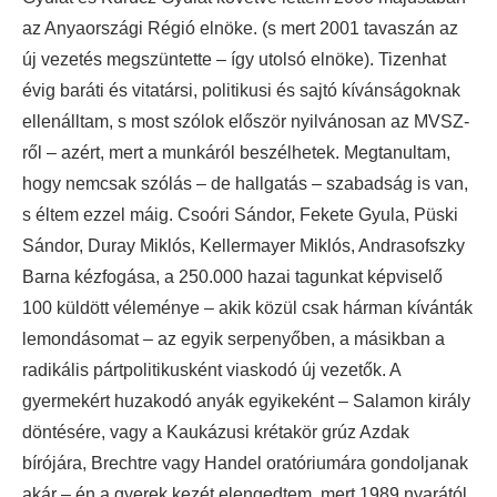
az Anyaországi Régió elnöke. (s mert 2001 tavaszán az
új vezetés megszüntette – így utolsó elnöke). Tizenhat
évig baráti és vitatársi, politikusi és sajtó kívánságoknak
ellenálltam, s most szólok először nyilvánosan az MVSZ-
ről – azért, mert a munkáról beszélhetek. Megtanultam,
hogy nemcsak szólás – de hallgatás – szabadság is van,
s éltem ezzel máig. Csoóri Sándor, Fekete Gyula, Püski
Sándor, Duray Miklós, Kellermayer Miklós, Andrasofszky
Barna kézfogása, a 250.000 hazai tagunkat képviselő
100 küldött véleménye – akik közül csak hárman kívánták
lemondásomat – az egyik serpenyőben, a másikban a
radikális pártpolitikusként viaskodó új vezetők. A
gyermekért huzakodó anyák egyikeként – Salamon király
döntésére, vagy a Kaukázusi krétakör grúz Azdak
bírójára, Brechtre vagy Handel oratóriumára gondoljanak
akár – én a gyerek kezét elengedtem, mert 1989 nyarától