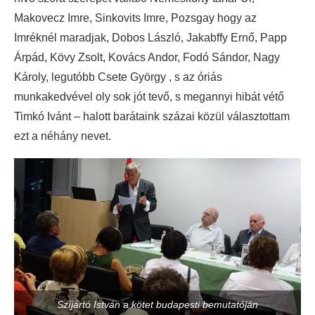
Makovecz Imre, Sinkovits Imre, Pozsgay hogy az
Imréknél maradjak, Dobos László, Jakabffy Ernő, Papp
Árpád, Kövy Zsolt, Kovács Andor, Fodó Sándor, Nagy
Károly, legutóbb Csete György , s az óriás
munkakedvével oly sok jót tevő, s megannyi hibát vétő
Timkó Ivánt – halott barátaink százai közül választottam
ezt a néhány nevet.
Szíjártó István a kötet budapesti bemutatóján