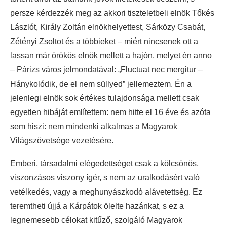
persze kérdezzék meg az akkori tiszteletbeli elnök Tőkés
Lászlót, Király Zoltán elnökhelyettest, Sárközy Csabát,
Zétényi Zsoltot és a többieket – miért nincsenek ott a
lassan már örökös elnök mellett a hajón, melyet én anno
– Párizs város jelmondatával: „Fluctuat nec mergitur –
Hánykolódik, de el nem süllyed” jellemeztem. Én a
jelenlegi elnök sok értékes tulajdonsága mellett csak
egyetlen hibáját említettem: nem hitte el 16 éve és azóta
sem hiszi: nem mindenki alkalmas a Magyarok
Világszövetsége vezetésére.
Emberi, társadalmi elégedettséget csak a kölcsönös,
viszonzásos viszony ígér, s nem az uralkodásért való
vetélkedés, vagy a meghunyászkodó alávetettség. Ez
teremtheti újjá a Kárpátok ölelte hazánkat, s ez a
legnemesebb célokat kitűző, szolgáló Magyarok