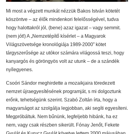
Mi most a végzett munkát nézzük Bakos István kötetét
köszöntve – az élők mindenkori felelősségével, tudva
hogy halottakról jól, (bene) azaz igazat – vagy semmit.
(nem jót!) A „Nemzetépítő kísérlet – a Magyarok
Világszövetsége kronológiája 1989-2000” kötet
tárgyszerűsége az utókor számára világossá teszi, hogy
kanyargós és göröngyös volt az utunk – de a szándék
nyílegyenes.
Csoóri Sándor meghirdette a mozaikjaira töredezett
nemzet újraegyesítésének programját, s mi dolgoztunk
erőnk, tehetségünk szerint. Szabó Zoltán írta, hogy a
magyarságot az szolgálja legjobban, aki segíti egyesíteni.
Megpróbáltuk. Nem bűnünk, legfeljebb hibánk, ha ez
nem, vagy csak részben sikerült. Fónay Jenőt, Fekete
Gyulát és Kurucz Gyulát követve lettem 2000 májusában