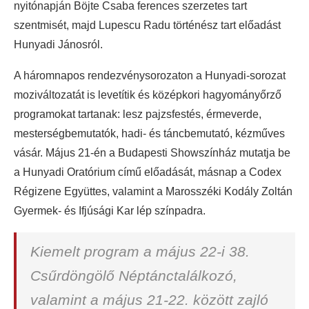
nyitónapján Böjte Csaba ferences szerzetes tart
szentmisét, majd Lupescu Radu történész tart előadást
Hunyadi Jánosról.
A háromnapos rendezvénysorozaton a Hunyadi-sorozat
moziváltozatát is levetítik és középkori hagyományőrző
programokat tartanak: lesz pajzsfestés, érmeverde,
mesterségbemutatók, hadi- és táncbemutató, kézműves
vásár. Május 21-én a Budapesti Showszínház mutatja be
a Hunyadi Oratórium című előadását, másnap a Codex
Régizene Együttes, valamint a Marosszéki Kodály Zoltán
Gyermek- és Ifjúsági Kar lép színpadra.
Kiemelt program a május 22-i 38.
Csűrdöngölő Néptánctalálkozó,
valamint a május 21-22. között zajló