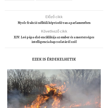
Előző cikk
Nyolc frakció nélküli képviselő van a parlamentben
Következő cikk
XIV. Leó pápa első enciklikája az ember és a mesterséges
intelligencia kapcsolatáról szól
EZEK IS ÉRDEKELHETIK