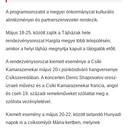
A programsorozatot a megyei önkormányzat kulturális
alintézményei és partnerszervezetei rendezik.
Május 18-25. között zajlik a Tájházak hete
rendezvénysorozat Hargita megye több településén,
amikor a helyi tájház megnyitja kapuit a látogatók előtt.
A rendezvénysorozat kiemelt eseménye a Csíki
Kamarazenekar május 20-i pünkösdváró hangversenye
Csíkszeredában. A koncerten Denis Shapovalov orosz-
izraeli művész és a Csíki Kamarazenekar francia, angol
és cseh 19. századi remekműveket szólaltat meg a
szólista vezényletével.
Kiemelt esemény a május 20-22. között tartandó Hunyadi
napok is a csíksomlyói Mária-kertben, melynek