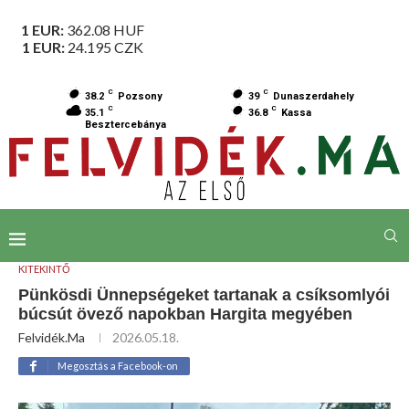
1 EUR:
362.08
HUF
1 EUR:
24.195
CZK
C
C
38.2
Pozsony
39
Dunaszerdahely
C
C
35.1
36.8
Kassa
Besztercebánya
KITEKINTŐ
Pünkösdi Ünnepségeket tartanak a csíksomlyói
búcsút övező napokban Hargita megyében
Felvidék.ma
2026.05.18.
Megosztás a Facebook-on