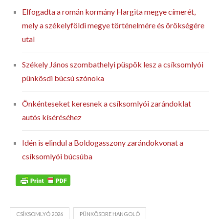
Elfogadta a román kormány Hargita megye címerét,
mely a székelyföldi megye történelmére és örökségére
utal
Székely János szombathelyi püspök lesz a csíksomlyói
pünkösdi búcsú szónoka
Önkénteseket keresnek a csíksomlyói zarándoklat
autós kíséréséhez
Idén is elindul a Boldogasszony zarándokvonat a
csíksomlyói búcsúba
CSÍKSOMLYÓ 2026
PÜNKÖSDRE HANGOLÓ