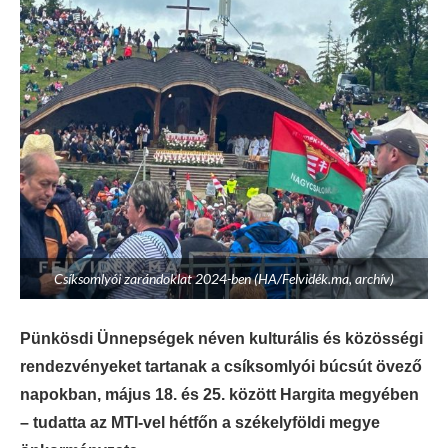
Csíksomlyói zarándoklat 2024-ben (HA/Felvidék.ma, archív)
Pünkösdi Ünnepségek néven kulturális és közösségi
rendezvényeket tartanak a csíksomlyói búcsút övező
napokban, május 18. és 25. között Hargita megyében
– tudatta az MTI-vel hétfőn a székelyföldi megye