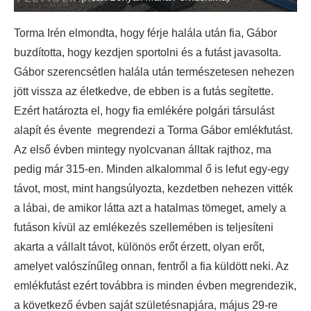
Torma Irén elmondta, hogy férje halála után fia, Gábor
buzdította, hogy kezdjen sportolni és a futást javasolta.
Gábor szerencsétlen halála után természetesen nehezen
jött vissza az életkedve, de ebben is a futás segítette.
Ezért határozta el, hogy fia emlékére polgári társulást
alapít és évente megrendezi a Torma Gábor emlékfutást.
Az első évben mintegy nyolcvanan álltak rajthoz, ma
pedig már 315-en. Minden alkalommal ő is lefut egy-egy
távot, most, mint hangsúlyozta, kezdetben nehezen vitték
a lábai, de amikor látta azt a hatalmas tömeget, amely a
futáson kívül az emlékezés szellemében is teljesíteni
akarta a vállalt távot, különös erőt érzett, olyan erőt,
amelyet valószínűleg onnan, fentről a fia küldött neki. Az
emlékfutást ezért továbbra is minden évben megrendezik,
a következő évben saját születésnapjára, május 29-re