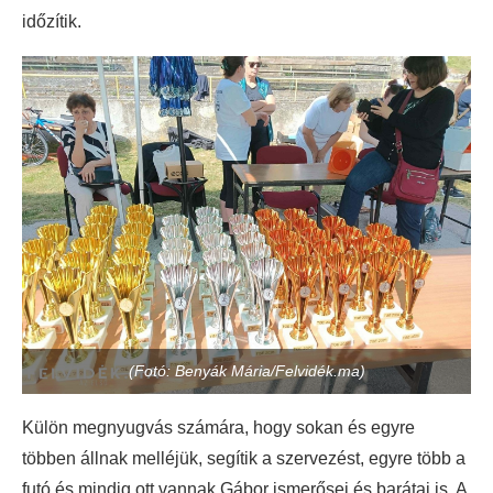
időzítik.
(Fotó: Benyák Mária/Felvidék.ma)
Külön megnyugvás számára, hogy sokan és egyre
többen állnak melléjük, segítik a szervezést, egyre több a
futó és mindig ott vannak Gábor ismerősei és barátai is. A