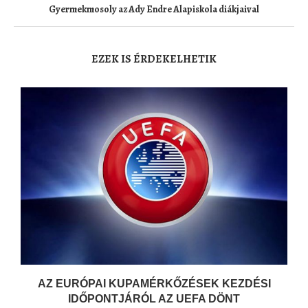
Gyermekmosoly az Ady Endre Alapiskola diákjaival
EZEK IS ÉRDEKELHETIK
AZ EURÓPAI KUPAMÉRKŐZÉSEK KEZDÉSI
IDŐPONTJÁRÓL AZ UEFA DÖNT