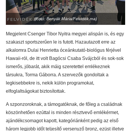
(Fotó: Benyák Mária/Felvidék.ma)
Megjelent Csenger Tibor Nyitra megyei alispán is, és egy
szakaszt sportszerűen le is futott. Hazautazott erre az
alkalomra Dulai Henrietta óceánkutató-biológus férjével
Hawaii-ról, de itt volt Bagócsi Csaba Svájcból és sok-sok
ismerős, jóbarát, akik máig szeretettel emlékeznek
társukra, Torma Gáborra. A szervezők gondoltak a
legkisebbekre is, nekik külön programokat,
elfoglaltságokat biztosítottak.
A szponzoroknak, a támogatóknak, de főleg a családnak
köszönhetően ezúttal is minden résztvevő emlékérmet,
ajándékcsomagot kapott, kategóriánként pedig az első
három legjobb időt teljesítő versenyző bronz, ezüst illetve