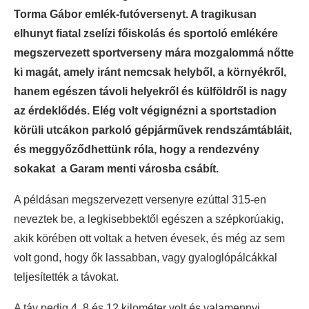
Torma Gábor emlék-futóversenyt. A tragikusan
elhunyt fiatal zselízi főiskolás és sportoló emlékére
megszervezett sportverseny mára mozgalommá nőtte
ki magát, amely iránt nemcsak helyből, a környékről,
hanem egészen távoli helyekről és külföldről is nagy
az érdeklődés. Elég volt végignézni a sportstadion
körüli utcákon parkoló gépjárművek rendszámtábláit,
és meggyőződhettünk róla, hogy a rendezvény
sokakat a Garam menti városba csábít.
A példásan megszervezett versenyre ezúttal 315-en
neveztek be, a legkisebbektől egészen a szépkorúakig,
akik körében ott voltak a hetven évesek, és még az sem
volt gond, hogy ők lassabban, vagy gyaloglópálcákkal
teljesítették a távokat.
A táv pedig 4, 8 és 12 kilométer volt és valamennyi