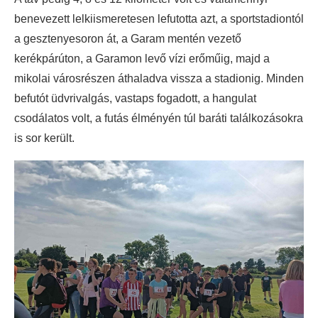
benevezett lelkiismeretesen lefutotta azt, a sportstadiontól
a gesztenyesoron át, a Garam mentén vezető
kerékpárúton, a Garamon levő vízi erőműig, majd a
mikolai városrészen áthaladva vissza a stadionig. Minden
befutót üdvrivalgás, vastaps fogadott, a hangulat
csodálatos volt, a futás élményén túl baráti találkozásokra
is sor került.