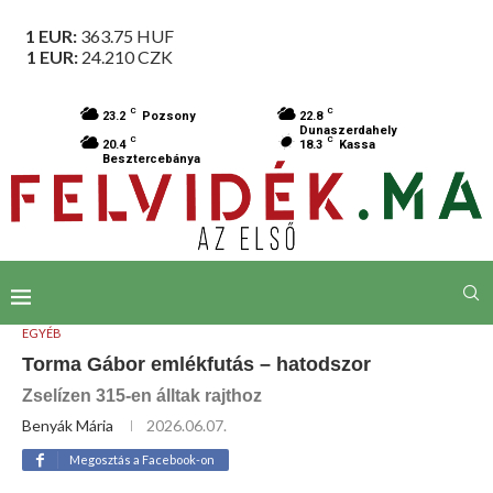
1 EUR:
363.75
HUF
1 EUR:
24.210
CZK
C
C
23.2
Pozsony
22.8
Dunaszerdahely
C
C
20.4
18.3
Kassa
Besztercebánya
EGYÉB
Torma Gábor emlékfutás – hatodszor
Zselízen 315-en álltak rajthoz
Benyák Mária
2026.06.07.
Megosztás a Facebook-on