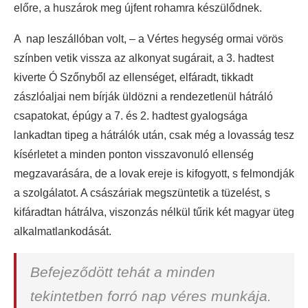
előre, a huszárok meg újfent rohamra készülődnek.
A nap leszállóban volt, – a Vértes hegység ormai vörös
színben vetik vissza az alkonyat sugárait, a 3. hadtest
kiverte Ó Szőnyből az ellenséget, elfáradt, tikkadt
zászlóaljai nem bírják üldözni a rendezetlenül hátráló
csapatokat, épúgy a 7. és 2. hadtest gyalogsága
lankadtan tipeg a hátrálók után, csak még a lovasság tesz
kísérletet a minden ponton visszavonuló ellenség
megzavarására, de a lovak ereje is kifogyott, s felmondják
a szolgálatot. A császáriak megszüntetik a tüzelést, s
kifáradtan hátrálva, viszonzás nélkül tűrik két magyar üteg
alkalmatlankodását.
Befejeződött tehát a minden
tekintetben forró nap véres munkája.