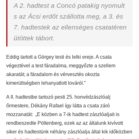
A 2. hadtest a Concó patakig nyomult
s az Ácsi erdőt szállotta meg, a 3. és
7. hadtestek az ellenséges csatatéren
ütöttek tábort.
Eddig tartott a Görgey testi és lelki ereje. A csata
végeztével a test fáradalma, meggyőzte a szellem
akaratát; a fáradalom és vérvesztés okozta
kimerültségben lehanyatlott lováról.”
A II. hadtestbe tartozó pesti 25. honvédzászlóalj
őrmestere, Dékány Rafael így látta a csata záró
mozzanatát: „E közben a 7-ik hadtest zászlóaljait is
rendbeszedte Pöltenberg, ezek az az általunk kivívott
siker és hadtestünk néhány zászlóalja által kik időközben