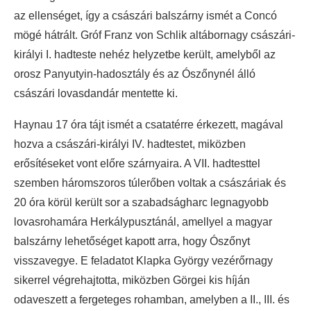
az ellenséget, így a császári balszárny ismét a Concó
mögé hátrált. Gróf Franz von Schlik altábornagy császári-
királyi I. hadteste nehéz helyzetbe került, amelyből az
orosz Panyutyin-hadosztály és az Ószőnynél álló
császári lovasdandár mentette ki.
Haynau 17 óra tájt ismét a csatatérre érkezett, magával
hozva a császári-királyi IV. hadtestet, miközben
erősítéseket vont előre szárnyaira. A VII. hadtesttel
szemben háromszoros túlerőben voltak a császáriak és
20 óra körül került sor a szabadságharc legnagyobb
lovasrohamára Herkálypusztánál, amellyel a magyar
balszárny lehetőséget kapott arra, hogy Ószőnyt
visszavegye. E feladatot Klapka György vezérőrnagy
sikerrel végrehajtotta, miközben Görgei kis híján
odaveszett a fergeteges rohamban, amelyben a II., III. és