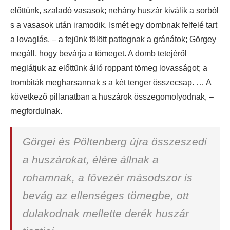
előttünk, szaladó vasasok; nehány huszár kiválik a sorból
s a vasasok után iramodik. Ismét egy dombnak felfelé tart
a lovaglás, – a fejünk fölött pattognak a gránátok; Görgey
megáll, hogy bevárja a tömeget. A domb tetejéről
meglátjuk az előttünk álló roppant tömeg lovasságot; a
trombiták megharsannak s a két tenger összecsap. … A
következő pillanatban a huszárok összegomolyodnak, –
megfordulnak.
Görgei és Pöltenberg újra összeszedi
a huszárokat, élére állnak a
rohamnak, a fővezér másodszor is
bevág az ellenséges tömegbe, ott
dulakodnak mellette derék huszár