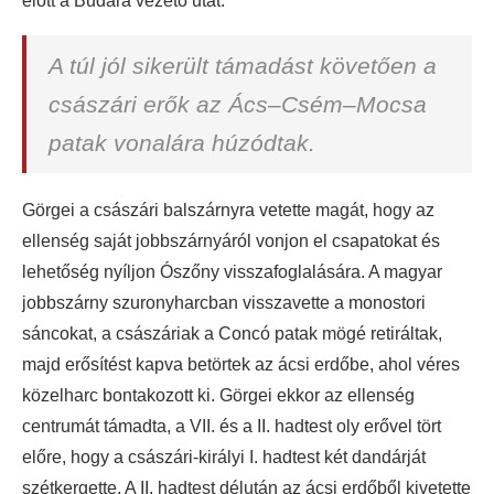
előtt a Budára vezető utat.
A túl jól sikerült támadást követően a
császári erők az Ács–Csém–Mocsa
patak vonalára húzódtak.
Görgei a császári balszárnyra vetette magát, hogy az
ellenség saját jobbszárnyáról vonjon el csapatokat és
lehetőség nyíljon Ószőny visszafoglalására. A magyar
jobbszárny szuronyharcban visszavette a monostori
sáncokat, a császáriak a Concó patak mögé retiráltak,
majd erősítést kapva betörtek az ácsi erdőbe, ahol véres
közelharc bontakozott ki. Görgei ekkor az ellenség
centrumát támadta, a VII. és a II. hadtest oly erővel tört
előre, hogy a császári-királyi I. hadtest két dandárját
szétkergette. A II. hadtest délután az ácsi erdőből kivetette