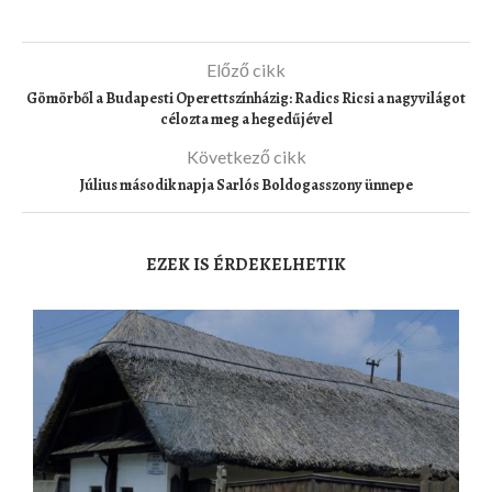
Előző cikk
Gömörből a Budapesti Operettszínházig: Radics Ricsi a nagyvilágot
célozta meg a hegedűjével
Következő cikk
Július második napja Sarlós Boldogasszony ünnepe
EZEK IS ÉRDEKELHETIK