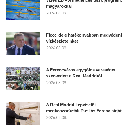
Vizes Eb – A medencés úszóprogram,
magyarokkal
2026.08.09.
Fico: ideje hatékonyabban megvédeni
vízkészleteinket
2026.08.09.
A Ferencváros egygólos vereséget
szenvedett a Real Madridtól
2026.08.09.
A Real Madrid képviselői
megkoszorúzták Puskás Ferenc sírját
2026.08.08.