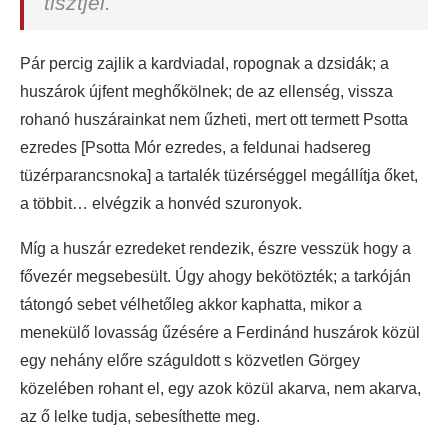
tisztjei.
Pár percig zajlik a kardviadal, ropognak a dzsidák; a
huszárok újfent meghőkölnek; de az ellenség, vissza
rohanó huszárainkat nem űzheti, mert ott termett Psotta
ezredes [Psotta Mór ezredes, a feldunai hadsereg
tüzérparancsnoka] a tartalék tüzérséggel megállítja őket,
a többit… elvégzik a honvéd szuronyok.
Míg a huszár ezredeket rendezik, észre vesszük hogy a
fővezér megsebesült. Úgy ahogy bekötözték; a tarkóján
tátongó sebet vélhetőleg akkor kaphatta, mikor a
menekülő lovasság űzésére a Ferdinánd huszárok közül
egy nehány előre száguldott s közvetlen Görgey
közelében rohant el, egy azok közül akarva, nem akarva,
az ő lelke tudja, sebesíthette meg.