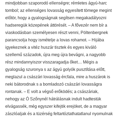
mindjobban szaporodó ellenségre; rémletes ágyú-harc
tombol; az ellenséges lovasság egyesített tömege megint
előtör, hogy a gyalogságnak segítsen megakadályozni
hadseregük közepének áttörését. – A fővezér nem bír a
viaskodásban személyesen részt venni, Pöltenbergnek
parancsolja hogy ismételje a lovas rohamot. – Hijába
igyekeznek a vitéz huszár tisztek és egyes kiváló
szellemű századok, újra meg újra bevágni, a nagyobb
rész mindannyiszor visszaragadja őket… Mégis a
gyalogság szuronya s az ágyú golyók pusztítása előtt,
meglazul a császári lovasság ércfala, mire a huszárok is
neki bátorodnak s a bomladozó császári lovasságra
rontanak. – E volt a végső erőködés; a császáriak,
nehogy az Ó Szőnynél hátrálásnak indult hadtestük
elvágassék, még egyszer kifejtik erejöket, de a magyar
zászlóaljak és a tüzérség feltartóztathatatlanul nyomulnak