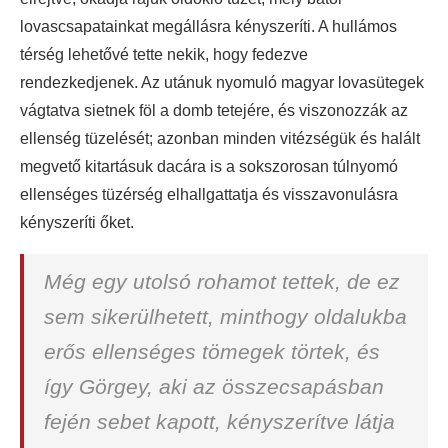
lovascsapatainkat megállásra kényszeríti. A hullámos
térség lehetővé tette nekik, hogy fedezve
rendezkedjenek. Az utánuk nyomuló magyar lovasütegek
vágtatva sietnek föl a domb tetejére, és viszonozzák az
ellenség tüzelését; azonban minden vitézségük és halált
megvető kitartásuk dacára is a sokszorosan túlnyomó
ellenséges tüzérség elhallgattatja és visszavonulásra
kényszeríti őket.
Még egy utolsó rohamot tettek, de ez
sem sikerülhetett, minthogy oldalukba
erős ellenséges tömegek törtek, és
így Görgey, aki az összecsapásban
fején sebet kapott, kényszerítve látja