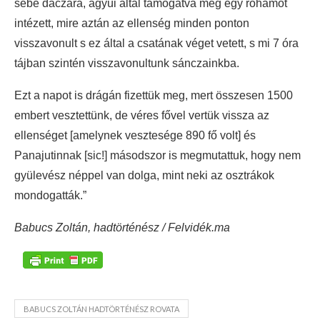
sebe daczára, ágyúi által támogatva még egy rohamot
intézett, mire aztán az ellenség minden ponton
visszavonult s ez által a csatának véget vetett, s mi 7 óra
tájban szintén visszavonultunk sánczainkba.
Ezt a napot is drágán fizettük meg, mert összesen 1500
embert vesztettünk, de véres fővel vertük vissza az
ellenséget [amelynek vesztesége 890 fő volt] és
Panajutinnak [sic!] másodszor is megmutattuk, hogy nem
gyülevész néppel van dolga, mint neki az osztrákok
mondogatták.”
Babucs Zoltán, hadtörténész / Felvidék.ma
BABUCS ZOLTÁN HADTÖRTÉNÉSZ ROVATA