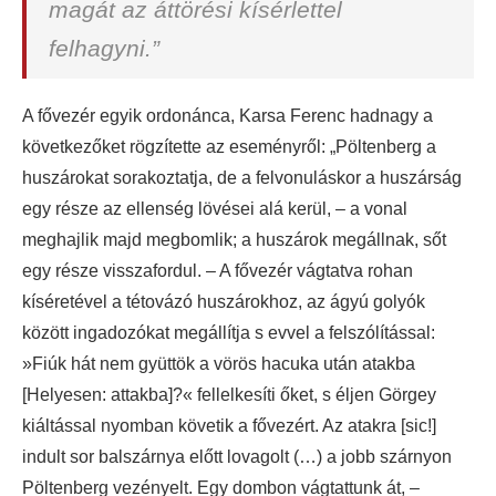
magát az áttörési kísérlettel
felhagyni.”
A fővezér egyik ordonánca, Karsa Ferenc hadnagy a
következőket rögzítette az eseményről: „Pöltenberg a
huszárokat sorakoztatja, de a felvonuláskor a huszárság
egy része az ellenség lövései alá kerül, – a vonal
meghajlik majd megbomlik; a huszárok megállnak, sőt
egy része visszafordul. – A fővezér vágtatva rohan
kíséretével a tétovázó huszárokhoz, az ágyú golyók
között ingadozókat megállítja s evvel a felszólítással:
»Fiúk hát nem gyüttök a vörös hacuka után atakba
[Helyesen: attakba]?« fellelkesíti őket, s éljen Görgey
kiáltással nyomban követik a fővezért. Az atakra [sic!]
indult sor balszárnya előtt lovagolt (…) a jobb szárnyon
Pöltenberg vezényelt. Egy dombon vágtattunk át, –