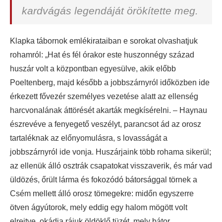
kardvágás legendáját örökítette meg.
Klapka tábornok emlékirataiban e sorokat olvashatjuk
rohamról: „Hat és fél órakor este huszonnégy század
huszár volt a központban egyesülve, akik előbb
Poeltenberg, majd később a jobbszárnyról időközben ide
érkezett fővezér személyes vezetése alatt az ellenség
harcvonalának áttörését akarták megkísérelni. – Haynau
észrevéve a fenyegető veszélyt, parancsot ád az orosz
tartaléknak az előnyomulásra, s lovasságát a
jobbszárnyról ide vonja. Huszárjaink több rohama sikerül;
az ellenük álló osztrák csapatokat visszaverik, és már vad
üldözés, őrült lárma és fokozódó bátorsággal törnek a
Csém mellett álló orosz tömegekre: midőn egyszerre
ötven ágyútorok, mely eddig egy halom mögött volt
elrejtve, okádja rájuk öldöklő tüzét, mely bátor