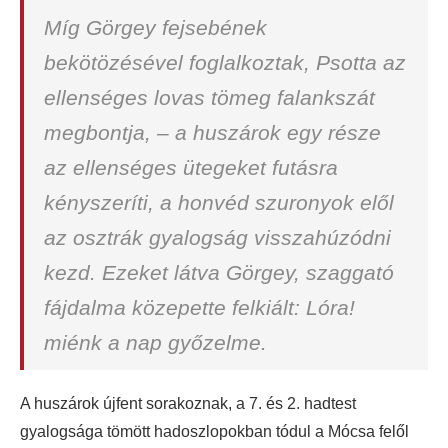
Míg Görgey fejsebének
bekötözésével foglalkoztak, Psotta az
ellenséges lovas tömeg falankszát
megbontja, – a huszárok egy része
az ellenséges ütegeket futásra
kényszeríti, a honvéd szuronyok elől
az osztrák gyalogság visszahúzódni
kezd. Ezeket látva Görgey, szaggató
fájdalma közepette felkiált: Lóra!
miénk a nap győzelme.
A huszárok újfent sorakoznak, a 7. és 2. hadtest
gyalogsága tömött hadoszlopokban tódul a Mócsa felől