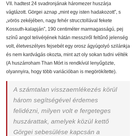
VII. hadtest 24 svadronjának háromezer huszárja
vágtázott. Görgei aznap „mint egy isten hadakozott”, s
„vörös zekéjében, nagy fehér strucctollával fekete
Kossuth-kalapján”, 190 centiméter marmagasságú, pej
színű angol telivérjének hátán messziről feltűnő jelenség
volt, életveszélyes fejsebét egy orosz ágyúgolyó szilánkja
és nem kardvágás okozta, mint azt oly sokan tudni vélték
(A huszárroham Than Mórt is rendkívül lenyűgözte,
olyannyira, hogy több variációban is megörökítette).
A számtalan visszaemlékezés körül
három segítségével érdemes
felidézni, milyen volt e fergeteges
huszárattak, amelyek közül kettő
Görgei sebesülése kapcsán a