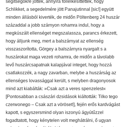
segítségökre jöttek, annyira föllelkesíttettek, hogy
Schlikket, a segedelmére jött Panajutinnal [sic!] együtt
minden állásból kiverték, de midőn Pöltenberg 24 huszár
századdal a jobb szárnyon rohamra indul, hogy a
megkúszált ellenséget megszalassza, parancs érkezett,
hogy álljunk meg, mert a balszárnyat az ellenség
visszaszorította, Görgey a balszárnyra nyargalt s a
huszárokat maga vezeti rohamra, de midőn a távolabb
levő huszárcsapatnak kalapjával integet, hogy hozzá
csatlakozzék, a nagy zavarban, melybe a huszárság az
ellenséges lovassággal került, s melyben dragonyosok
mind azt kiabálták: »Csak azt a veres spenzelest«
[Pontosabban a császári dzsidások kiáltották: Tilko tego
czerwonego – Csak azt a vöröset!], fején erős kardvágást
kapott, s egyszersmind olyan iszonyú ágyútűzzel
fogadtatott, hogy kénytelen volt meghátrálni, ő ugyan