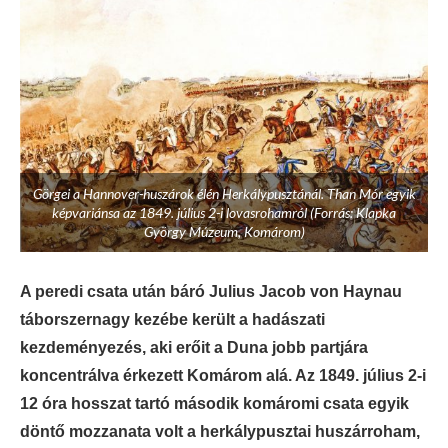
Görgei a Hannover-huszárok élén Herkálypusztánál. Than Mór egyik
képvariánsa az 1849. július 2-i lovasrohamról (Forrás: Klapka
György Múzeum, Komárom)
A peredi csata után báró Julius Jacob von Haynau
táborszernagy kezébe került a hadászati
kezdeményezés, aki erőit a Duna jobb partjára
koncentrálva érkezett Komárom alá. Az 1849. július 2-i
12 óra hosszat tartó második komáromi csata egyik
döntő mozzanata volt a herkálypusztai huszárroham,