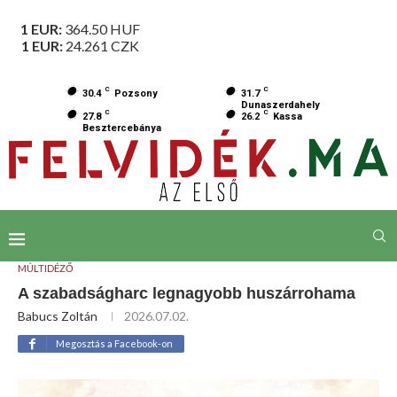
1 EUR:
364.50
HUF
1 EUR:
24.261
CZK
C
C
30.4
Pozsony
31.7
Dunaszerdahely
C
C
27.8
26.2
Kassa
Besztercebánya
MÚLTIDÉZŐ
A szabadságharc legnagyobb huszárrohama
Babucs Zoltán
2026.07.02.
Megosztás a Facebook-on