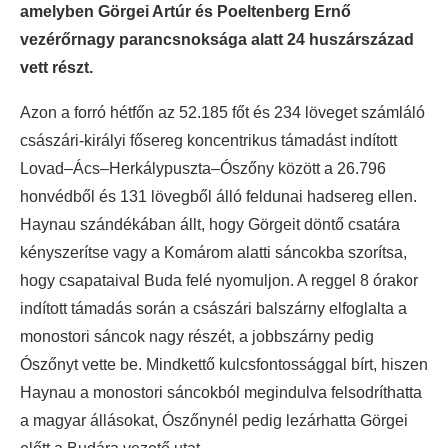
amelyben Görgei Artúr és Poeltenberg Ernő
vezérőrnagy parancsnoksága alatt 24 huszárszázad
vett részt.
Azon a forró hétfőn az 52.185 főt és 234 löveget számláló
császári-királyi fősereg koncentrikus támadást indított
Lovad–Ács–Herkálypuszta–Ószőny között a 26.796
honvédből és 131 lövegből álló feldunai hadsereg ellen.
Haynau szándékában állt, hogy Görgeit döntő csatára
kényszerítse vagy a Komárom alatti sáncokba szorítsa,
hogy csapataival Buda felé nyomuljon. A reggel 8 órakor
indított támadás során a császári balszárny elfoglalta a
monostori sáncok nagy részét, a jobbszárny pedig
Ószőnyt vette be. Mindkettő kulcsfontossággal bírt, hiszen
Haynau a monostori sáncokból megindulva felsodríthatta
a magyar állásokat, Ószőnynél pedig lezárhatta Görgei