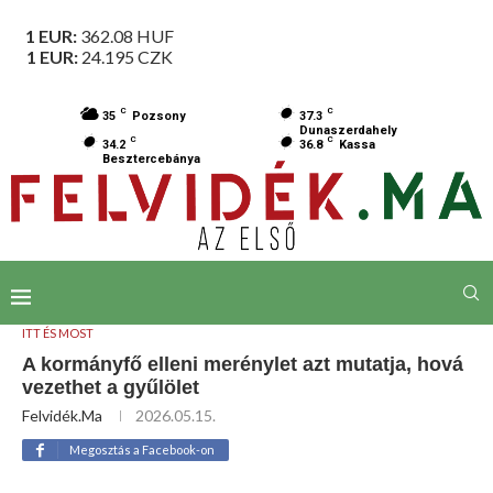
1 EUR:
362.08
HUF
1 EUR:
24.195
CZK
C
C
35
Pozsony
37.3
Dunaszerdahely
C
C
34.2
36.8
Kassa
Besztercebánya
ITT ÉS MOST
A kormányfő elleni merénylet azt mutatja, hová
vezethet a gyűlölet
Felvidék.ma
2026.05.15.
Megosztás a Facebook-on