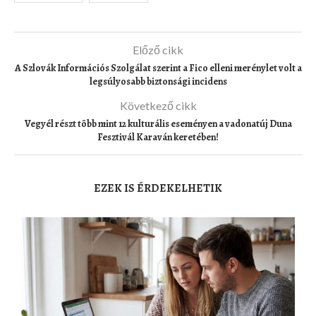
Előző cikk
A Szlovák Információs Szolgálat szerint a Fico elleni merénylet volt a
legsúlyosabb biztonsági incidens
Következő cikk
Vegyél részt több mint 12 kulturális eseményen a vadonatúj Duna
Fesztivál Karaván keretében!
EZEK IS ÉRDEKELHETIK