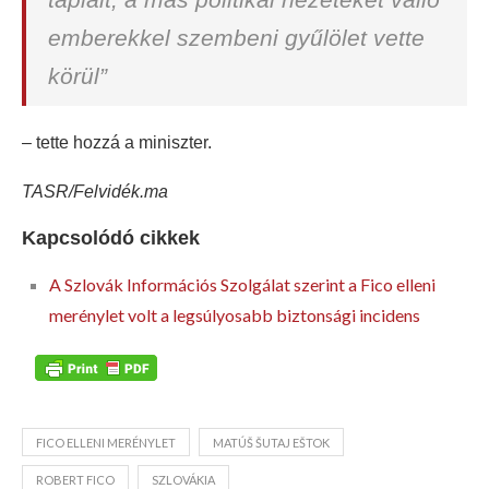
emberekkel szembeni gyűlölet vette
körül”
– tette hozzá a miniszter.
TASR/Felvidék.ma
Kapcsolódó cikkek
A Szlovák Információs Szolgálat szerint a Fico elleni
merénylet volt a legsúlyosabb biztonsági incidens
FICO ELLENI MERÉNYLET
MATÚŠ ŠUTAJ EŠTOK
ROBERT FICO
SZLOVÁKIA