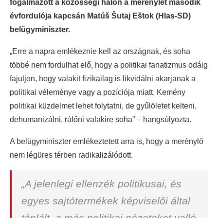
fogalmazott a közösségi hálón a merénylet második
évfordulója kapcsán Matúš Šutaj Eštok (Hlas-SD)
belügyminiszter.
„Erre a napra emlékeznie kell az országnak, és soha
többé nem fordulhat elő, hogy a politikai fanatizmus odáig
fajuljon, hogy valakit fizikailag is likvidálni akarjanak a
politikai véleménye vagy a pozíciója miatt. Kemény
politikai küzdelmet lehet folytatni, de gyűlöletet kelteni,
dehumanizálni, rálőni valakire soha” – hangsúlyozta.
A belügyminiszter emlékeztetett arra is, hogy a merénylő
nem légüres térben radikalizálódott.
„A jelenlegi ellenzék politikusai, és
egyes sajtótermékek képviselői által
táplált, a más politikai nézeteket valló