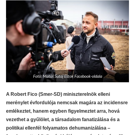
Fotó: Matúš Šutaj Eštok Facebook-oldala
A Robert Fico (Smer-SD) miniszterelnök elleni
merénylet évfordulója nemcsak magára az incidensre
emlékeztet, hanem egyben figyelmeztet arra, hová
vezethet a gyűlölet, a társadalom fanatizálása és a
politikai ellenfél folyamatos dehumanizálása –